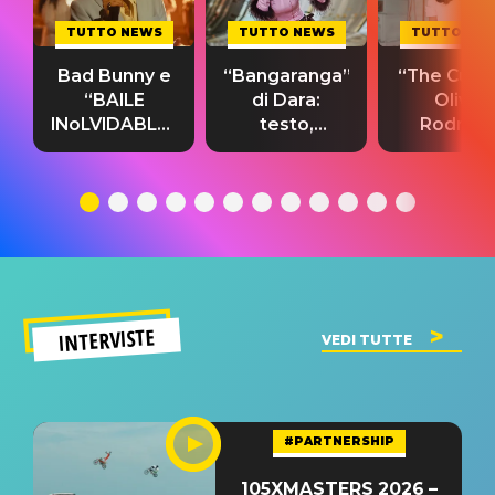
TUTTO NEWS
TUTTO NEWS
TUTTO NE
Bad Bunny e
“Bangaranga”
“The Cure”
“BAILE
di Dara:
Olivia
INoLVIDABLE”:
testo,
Rodrigo
testo,
traduzione e
testo,
traduzione e
significato
traduzion
significato
del singolo
significa
INTERVISTE
VEDI TUTTE
#PARTNERSHIP
105XMASTERS 2026 –