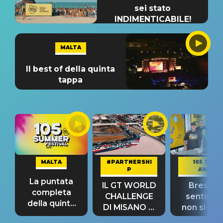
sei stato
INDIMENTICABILE!
MALTA
Il best of della quinta
tappa
MALTA
#PARTNERSHI
105 TAKE
P
AWAY
La puntata
IL GT WORLD
Bresh: "I
completa
CHALLENGE
sentime
della quinta
DI MISANO si
non si pr
tappa
riconferma
fino alla n