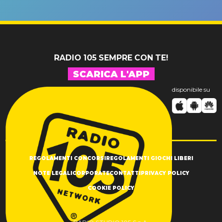
un GRANDE
prima"
SUCCESSO!
RADIO 105 SEMPRE CON TE!
SCARICA L'APP
disponibile su
REGOLAMENTI CONCORSI
REGOLAMENTI GIOCHI LIBERI
NOTE LEGALI
CORPORATE
CONTATTI
PRIVACY POLICY
COOKIE POLICY