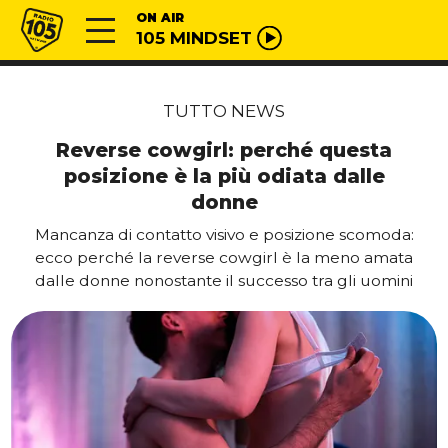
Vai al contenuto
Radio 105
ON AIR
105 MINDSET
TUTTO NEWS
Reverse cowgirl: perché questa
posizione è la più odiata dalle
donne
Mancanza di contatto visivo e posizione scomoda:
ecco perché la reverse cowgirl è la meno amata
dalle donne nonostante il successo tra gli uomini