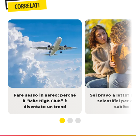
CORRELATI
Fare sesso in aereo: perché
Sei bravo a letto? I 
il “Mile High Club” è
scientifici per ca
diventato un trend
subito