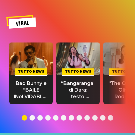
VIRAL
TUTTO NEWS
TUTTO NEWS
TUTTO NE
Bad Bunny e
“Bangaranga”
“The Cure”
“BAILE
di Dara:
Olivia
INoLVIDABLE”:
testo,
Rodrigo
testo,
traduzione e
testo,
traduzione e
significato
traduzion
significato
del singolo
significa