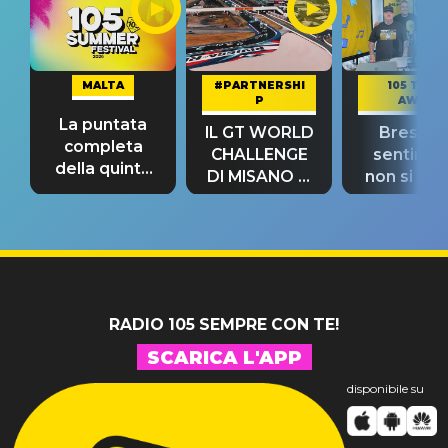
MALTA
#PARTNERSHI
105 TAKE
P
AWAY
La puntata
IL GT WORLD
Bresh: "I
completa
CHALLENGE
sentime
della quinta
DI MISANO si
non si pr
tappa
riconferma
fino alla n
un GRANDE
prima"
SUCCESSO!
RADIO 105 SEMPRE CON TE!
SCARICA L'APP
disponibile su