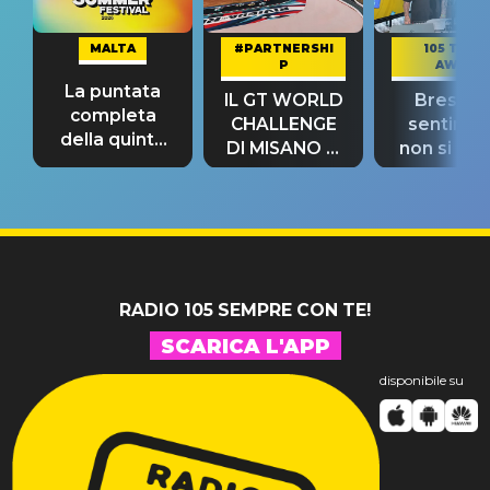
MALTA
#PARTNERSHI
105 TAKE
P
AWAY
La puntata
IL GT WORLD
Bresh: "I
completa
CHALLENGE
sentime
della quinta
DI MISANO si
non si pr
tappa
riconferma
fino alla n
un GRANDE
prima"
SUCCESSO!
RADIO 105 SEMPRE CON TE!
SCARICA L'APP
disponibile su