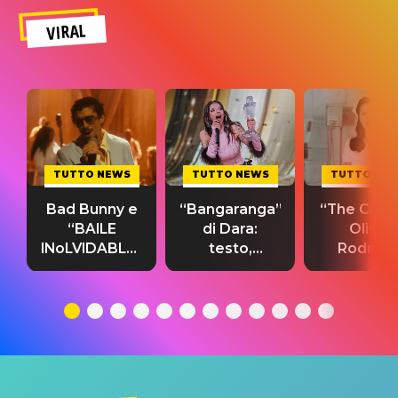
VIRAL
TUTTO NEWS
TUTTO NEWS
TUTTO NE
Bad Bunny e
“Bangaranga”
“The Cure”
“BAILE
di Dara:
Olivia
INoLVIDABLE”:
testo,
Rodrigo
testo,
traduzione e
testo,
traduzione e
significato
traduzion
significato
del singolo
significa