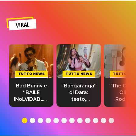
VIRAL
TUTTO NEWS
TUTTO NEWS
TUTTO NE
Bad Bunny e
“Bangaranga”
“The Cure”
“BAILE
di Dara:
Olivia
INoLVIDABLE”:
testo,
Rodrigo
testo,
traduzione e
testo,
traduzione e
significato
traduzion
significato
del singolo
significa