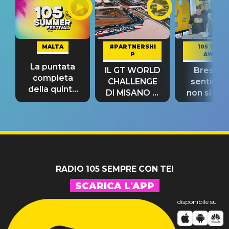
MALTA
#PARTNERSHI
105 TAKE
P
AWAY
La puntata
IL GT WORLD
Bresh: "I
completa
CHALLENGE
sentime
della quinta
DI MISANO si
non si pr
tappa
riconferma
fino alla n
un GRANDE
prima"
SUCCESSO!
RADIO 105 SEMPRE CON TE!
SCARICA L'APP
disponibile su