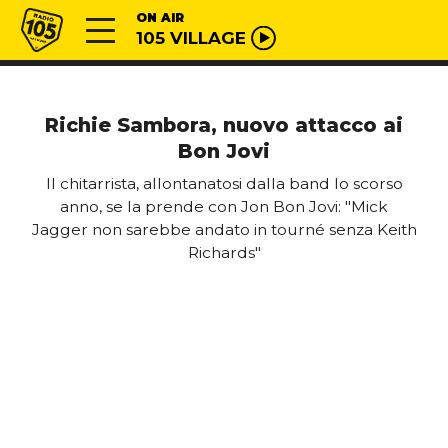
Vai al contenuto
Radio 105
ON AIR
105 VILLAGE
Richie Sambora, nuovo attacco ai
Bon Jovi
Il chitarrista, allontanatosi dalla band lo scorso
anno, se la prende con Jon Bon Jovi: "Mick
Jagger non sarebbe andato in tourné senza Keith
Richards"