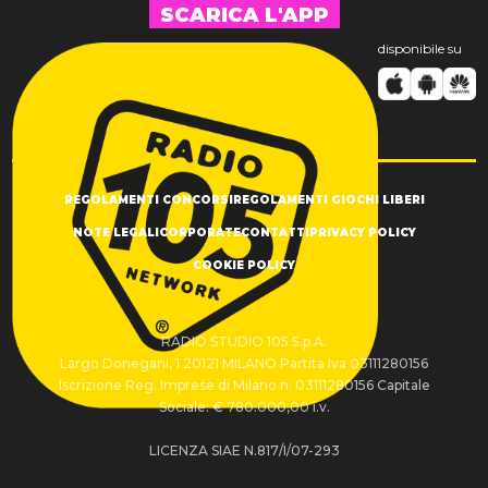
SCARICA L'APP
disponibile su
REGOLAMENTI CONCORSI
REGOLAMENTI GIOCHI LIBERI
NOTE LEGALI
CORPORATE
CONTATTI
PRIVACY POLICY
COOKIE POLICY
RADIO STUDIO 105 S.p.A.
Largo Donegani, 1 20121 MILANO Partita Iva 03111280156
Iscrizione Reg. Imprese di Milano n. 03111280156 Capitale
Sociale: € 780.000,00 i.v.
LICENZA SIAE N.817/I/07-293