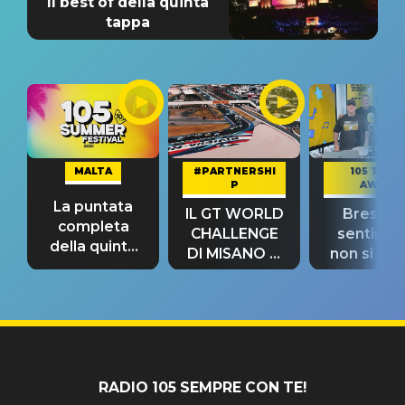
Il best of della quinta
tappa
MALTA
#PARTNERSHI
105 TAKE
P
AWAY
La puntata
IL GT WORLD
Bresh: "I
completa
CHALLENGE
sentime
della quinta
DI MISANO si
non si pr
tappa
riconferma
fino alla n
un GRANDE
prima"
SUCCESSO!
RADIO 105 SEMPRE CON TE!