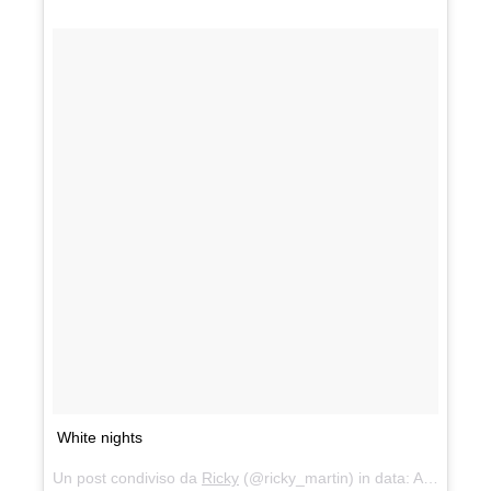
White nights
Un post condiviso da
Ricky
(@ricky_martin) in data:
Apr 30, 2018 at 5:57 PDT