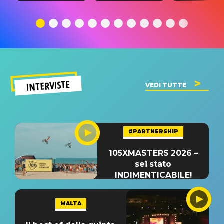
traduzione e
significato
traduzion
significato
del singolo
significa
INTERVISTE
VEDI TUTTE
#PARTNERSHIP
105XMASTERS 2026 –
sei stato
INDIMENTICABILE!
MALTA