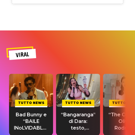
VIRAL
TUTTO NEWS
TUTTO NEWS
TUTTO NE
Bad Bunny e
“Bangaranga”
“The Cure”
“BAILE
di Dara:
Olivia
INoLVIDABLE”:
testo,
Rodrigo
testo,
traduzione e
testo,