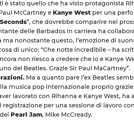
ti è stato quello che ha visto protagonista Ri
 Paul McCartney e
Kanye West
per una perfo
 Seconds
”, che dovrebbe comparire nel pros
ntante delle Barbados in carriera ha collaborat
a ma nonostante questo, l’emozione di suon
cosa di unico: “Che notte incredibile – ha scr
Ancora non riesco a credere che io e Kanye We
uno dei Beatles. Grazie Sir Paul MaCartney”.
razioni.
Ma a quanto pare l’ex Beatles sembr
a musica pop internazionale proprio grazie a
ver lavorato con Rihanna e Kanye West, ha 
di registrazione per una sessione di lavoro co
 dei
Pearl Jam
, Mike McCready.