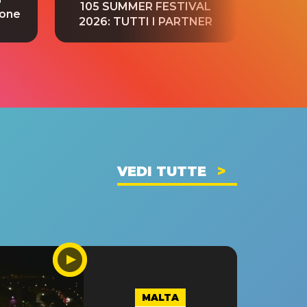
105 SUMMER FESTIVAL
ione
tradu
2026: TUTTI I PARTNER
VEDI TUTTE
MALTA