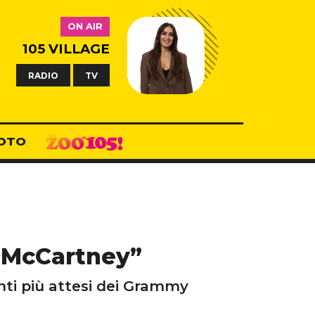
ON AIR
105 VILLAGE
RADIO
TV
OTO
l McCartney”
ti più attesi dei Grammy