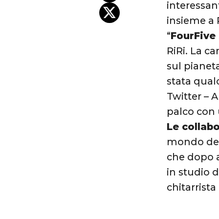
interessan
insieme a
“
FourFive
RiRi. La ca
sul pianet
stata qual
Twitter – 
palco con 
Le collabo
mondo dell
che dopo a
in studio 
chitarrista