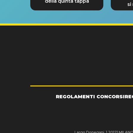
della quinta tappa
si
GRA
REGOLAMENTI CONCORSI
RE
Largo Donegani, 1 20121 MILANO P