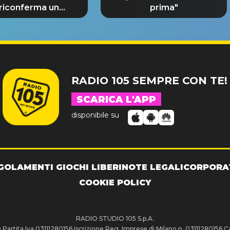
 riconferma un
prima"
NDE SUCCESSO!
RADIO 105 SEMPRE CON TE!
SCARICA L'APP
disponibile su
GOLAMENTI GIOCHI LIBERI
NOTE LEGALI
CORPORA
COOKIE POLICY
RADIO STUDIO 105 S.p.A.
artita Iva 03111280156 Iscrizione Reg. Imprese di Milano n. 03111280156 Ca