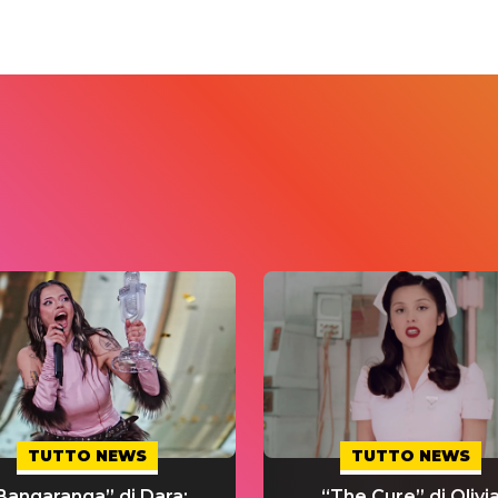
TUTTO NEWS
TUTTO NEWS
Bangaranga” di Dara:
“The Cure” di Olivi