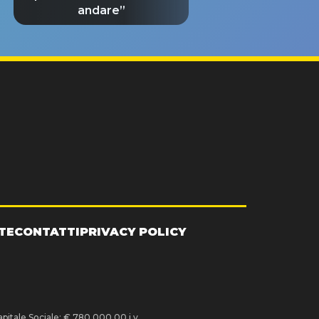
andare”
TE
CONTATTI
PRIVACY POLICY
pitale Sociale: € 780.000,00 i.v.