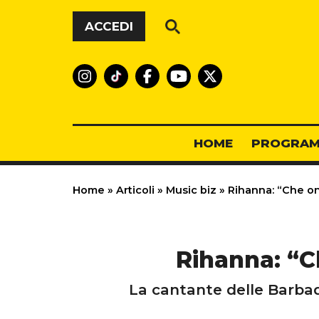
Vai al contenuto
ACCEDI
HOME
PROGRAM
Home
»
Articoli
»
Music biz
»
Rihanna: “Che on
Rihanna: “C
La cantante delle Barba