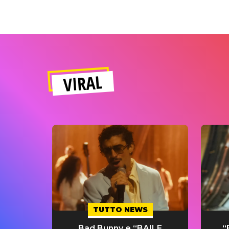
VIRAL
TUTTO NEWS
Bad Bunny e “BAILE
“