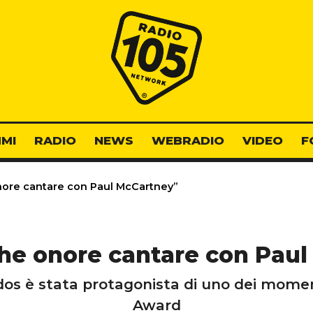
Radio 105
MI
RADIO
NEWS
WEBRADIO
VIDEO
F
ore cantare con Paul McCartney”
he onore cantare con Pau
dos è stata protagonista di uno dei momen
Award