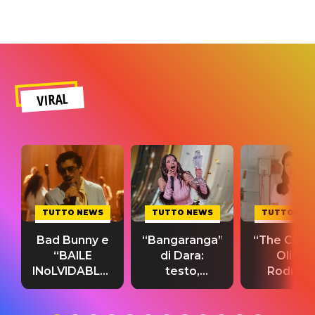
VIRAL
TUTTO NEWS
TUTTO NEWS
TUTTO NE
Bad Bunny e
“Bangaranga”
“The Cure”
“BAILE
di Dara:
Olivia
INoLVIDABLE”:
testo,
Rodrigo
testo,
traduzione e
testo,
traduzione e
significato
traduzion