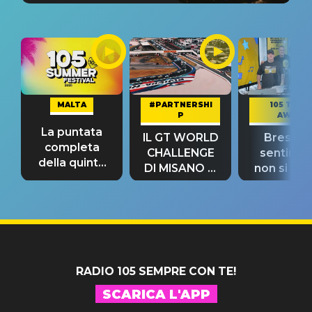
MALTA
#PARTNERSHI
105 TAKE
P
AWAY
La puntata
IL GT WORLD
Bresh: "I
completa
CHALLENGE
sentime
della quinta
DI MISANO si
non si pr
tappa
riconferma
fino alla n
un GRANDE
prima"
SUCCESSO!
RADIO 105 SEMPRE CON TE!
SCARICA L'APP