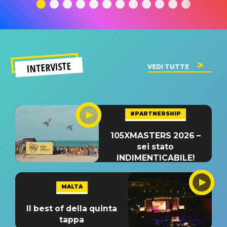
significato
del singolo
significa
INTERVISTE
VEDI TUTTE
#PARTNERSHIP
105XMASTERS 2026 –
sei stato
INDIMENTICABILE!
MALTA
Il best of della quinta
tappa