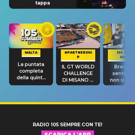
tappa
MALTA
#PARTNERSHI
105 TAKE
P
AWAY
La puntata
IL GT WORLD
Bresh: "I
completa
CHALLENGE
sentime
della quinta
DI MISANO si
non si pr
tappa
riconferma
fino alla n
un GRANDE
prima"
SUCCESSO!
RADIO 105 SEMPRE CON TE!
SCARICA L'APP