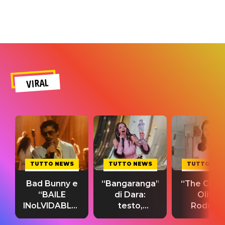
VIRAL
TUTTO NEWS
TUTTO NEWS
TUTTO NE
Bad Bunny e
“Bangaranga”
“The Cure”
“BAILE
di Dara:
Olivia
INoLVIDABLE”:
testo,
Rodrigo
testo,
traduzione e
testo,