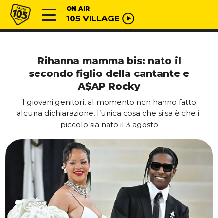
Vai al contenuto
Radio 105
ON AIR
105 VILLAGE
Rihanna mamma bis: nato il
secondo figlio della cantante e
A$AP Rocky
I giovani genitori, al momento non hanno fatto
alcuna dichiarazione, l’unica cosa che si sa è che il
piccolo sia nato il 3 agosto