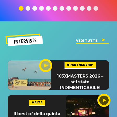
traduzione e
significato
traduzion
significato
del singolo
significa
INTERVISTE
VEDI TUTTE
#PARTNERSHIP
105XMASTERS 2026 –
sei stato
INDIMENTICABILE!
MALTA
Il best of della quinta