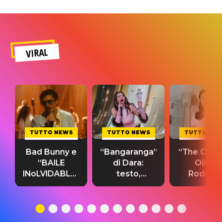
VIRAL
TUTTO NEWS
TUTTO NEWS
TUTTO NE
Bad Bunny e
“Bangaranga”
“The Cure”
“BAILE
di Dara:
Olivia
INoLVIDABLE”:
testo,
Rodrigo
testo,
traduzione e
testo,
traduzione e
significato
traduzion
significato
del singolo
significa