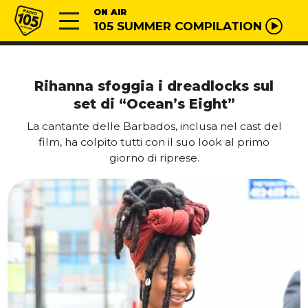
Vai al contenuto
Radio 105
ON AIR
105 SUMMER COMPILATION
Rihanna sfoggia i dreadlocks sul
set di “Ocean’s Eight”
La cantante delle Barbados, inclusa nel cast del
film, ha colpito tutti con il suo look al primo
giorno di riprese.