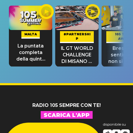
MALTA
#PARTNERSHI
105 TAKE
P
AWAY
La puntata
IL GT WORLD
Bresh: "I
completa
CHALLENGE
sentime
della quinta
DI MISANO si
non si pr
tappa
riconferma
fino alla n
un GRANDE
prima"
SUCCESSO!
RADIO 105 SEMPRE CON TE!
SCARICA L'APP
disponibile su