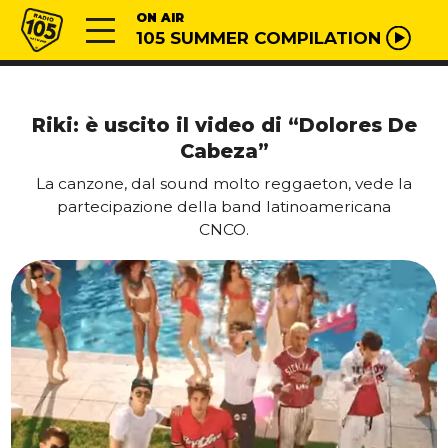
Vai al contenuto
Radio 105
ON AIR
105 SUMMER COMPILATION
Riki: è uscito il video di “Dolores De
Cabeza”
La canzone, dal sound molto reggaeton, vede la
partecipazione della band latinoamericana
CNCO.