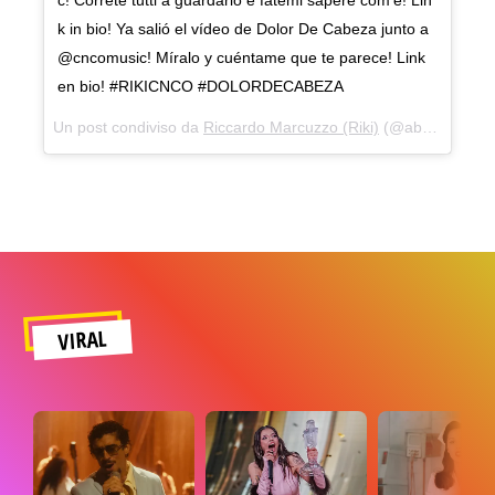
k in bio! Ya salió el vídeo de Dolor De Cabeza junto a
@cncomusic! Míralo y cuéntame que te parece! Link
en bio! #RIKICNCO #DOLORDECABEZA
Un post condiviso da
Riccardo Marcuzzo (Riki)
(@about_riki) in data:
VIRAL