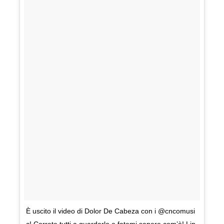
È uscito il video di Dolor De Cabeza con i @cncomusi
c! Correte tutti a guardarlo e fatemi sapere com’è! Lin