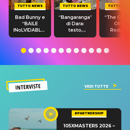
TUTTO NEWS
TUTTO NEWS
TUTTO NE
Bad Bunny e
“Bangaranga”
“The Cure”
“BAILE
di Dara:
Olivia
INoLVIDABLE”:
testo,
Rodrigo
testo,
traduzione e
testo,
traduzione e
significato
traduzion
significato
del singolo
significa
INTERVISTE
VEDI TUTTE
#PARTNERSHIP
105XMASTERS 2026 –