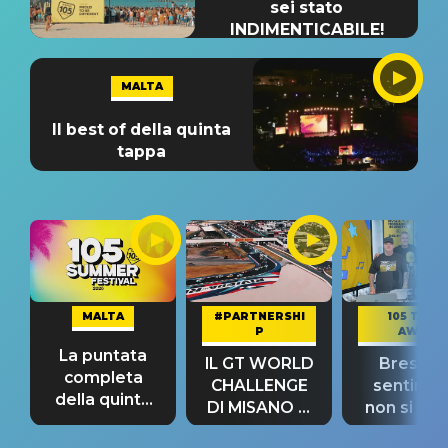
sei stato
INDIMENTICABILE!
MALTA
Il best of della quinta
tappa
MALTA
#PARTNERSHI
105 TAKE
P
AWAY
La puntata
IL GT WORLD
Bresh: "I
completa
CHALLENGE
sentime
della quinta
DI MISANO si
non si pr
tappa
riconferma
fino alla n