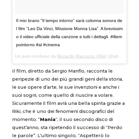
Il mio brano “Il tempo intorno” sarà colonna sonora de
l film “Leo Da Vinci, Missione Monna Lisa”. A brevissim
o il video ufficiale della canzone e tutti i dettagli. #iltem
pointorno #al #cinema
Un post condiviso da
Riccardo Marcuzzo (Riki)
(@about_riki) in data:
Il film, diretto da Sergio Manfio, racconta le
peripezie di uno dei più grandi geni della storia,
le sue opere d’arte, le sue invenzioni e anche i
suoi sogni, come quello di riuscire a volare.
Sicuramente il film avrà una bella spinta grazie a
Riki, che è uno dei fenomeni discografici del
momento. “
Mania
“, il suo secondo disco di
quest’anno, sta ripetendo il successo di “Perdo
le parole”. L’ultimo singolo, “Aspetterò lo