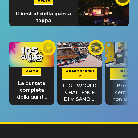
MALTA
Il best of della quinta
tappa
MALTA
#PARTNERSHI
105 TAKE
P
AWAY
La puntata
IL GT WORLD
Bresh: "I
completa
CHALLENGE
sentime
della quinta
DI MISANO si
non si pr
tappa
riconferma
fino alla n
un GRANDE
prima"
SUCCESSO!