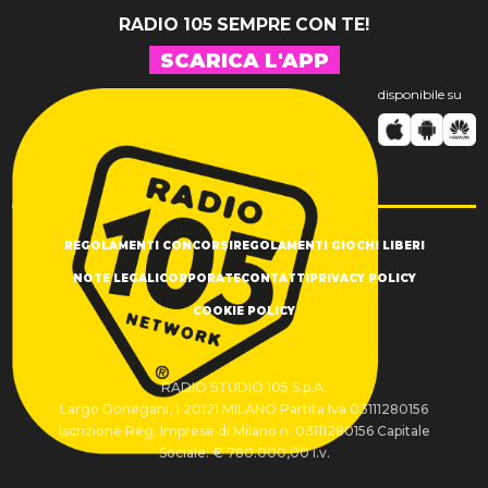
RADIO 105 SEMPRE CON TE!
SCARICA L'APP
disponibile su
REGOLAMENTI CONCORSI
REGOLAMENTI GIOCHI LIBERI
NOTE LEGALI
CORPORATE
CONTATTI
PRIVACY POLICY
COOKIE POLICY
RADIO STUDIO 105 S.p.A.
Largo Donegani, 1 20121 MILANO Partita Iva 03111280156
Iscrizione Reg. Imprese di Milano n. 03111280156 Capitale
Sociale: € 780.000,00 i.v.