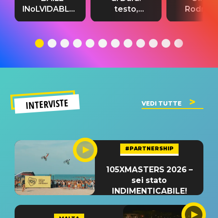
INoLVIDABLE”:
testo,
Rodrigo
testo,
traduzione e
testo,
traduzione e
significato
traduzion
significato
del singolo
significa
INTERVISTE
VEDI TUTTE
#PARTNERSHIP
105XMASTERS 2026 –
sei stato
INDIMENTICABILE!