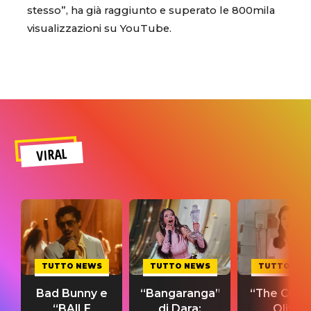
stesso”, ha già raggiunto e superato le 800mila
visualizzazioni su YouTube.
VIRAL
TUTTO NEWS
TUTTO NEWS
TUTTO NE
Bad Bunny e
“Bangaranga”
“The Cure”
“BAILE
di Dara:
Olivia