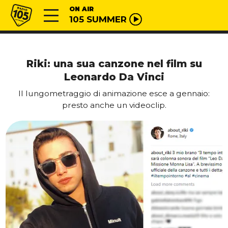
Vai al contenuto
Radio 105
ON AIR
105 SUMMER
Riki: una sua canzone nel film su
Leonardo Da Vinci
Il lungometraggio di animazione esce a gennaio:
presto anche un videoclip.