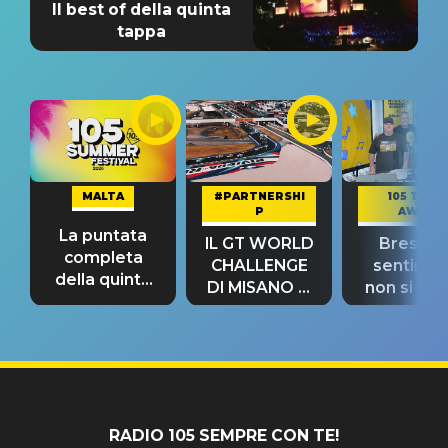
Il best of della quinta
tappa
MALTA
#PARTNERSHI
105 TAKE
P
AWAY
La puntata
IL GT WORLD
Bresh: "I
completa
CHALLENGE
sentime
della quinta
DI MISANO si
non si pr
tappa
riconferma
fino alla n
un GRANDE
prima"
SUCCESSO!
RADIO 105 SEMPRE CON TE!