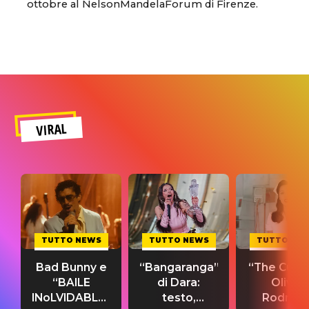
ottobre al NelsonMandelaForum di Firenze.
VIRAL
TUTTO NEWS
TUTTO NEWS
TUTTO NE
Bad Bunny e
“Bangaranga”
“The Cure”
“BAILE
di Dara:
Olivia
INoLVIDABLE”:
testo,
Rodrigo