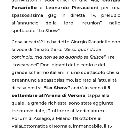
dell’Ariston i suoi amici di una vita,
Giorgio
Panariello
e
Leonardo Pieraccioni
per una
spassosissima gag in diretta Tv, preludio
all’annuncio della loro “reunion” nello
spettacolo “Lo Show”.
Cosa accadrà? Lo ha detto Giorgio Panariello con
la voce di Renato Zero:
“Se sa quando se
comincia, ma non se sa quando se finisce”
Tre
“toscanacci” Doc, giganti del piccolo e del
grande schermo italiani, in uno spettacolo che si
preannuncia spassosissimo, ispirato all’attualità
di casa nostra:
“Lo Show”
andrà in scena il
5
settembre all’Arena di Verona
, tappa alla
quale , a grande richiesta, sono state aggiunte
tre nuove date, l’1 ottobre al Mediolanum
Forum di Assago, a Milano, l’8 ottobre al
PalaLottomatica di Roma e, immancabile, il 15