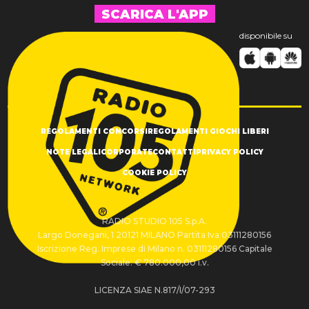
SCARICA L'APP
disponibile su
REGOLAMENTI CONCORSI
REGOLAMENTI GIOCHI LIBERI
NOTE LEGALI
CORPORATE
CONTATTI
PRIVACY POLICY
COOKIE POLICY
RADIO STUDIO 105 S.p.A.
Largo Donegani, 1 20121 MILANO Partita Iva 03111280156
Iscrizione Reg. Imprese di Milano n. 03111280156 Capitale
Sociale: € 780.000,00 i.v.
LICENZA SIAE N.817/I/07-293