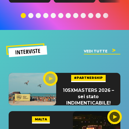
testo,
traduzione e
testo,
traduzione e
significato
traduzion
significato
del singolo
significa
INTERVISTE
VEDI TUTTE
#PARTNERSHIP
105XMASTERS 2026 –
sei stato
INDIMENTICABILE!
MALTA