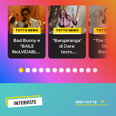
TUTTO NEWS
TUTTO NEWS
TUTTO NE
Bad Bunny e
“Bangaranga”
“The Cure”
“BAILE
di Dara:
Olivia
INoLVIDABLE”:
testo,
Rodrigo
testo,
traduzione e
testo,
traduzione e
significato
traduzion
significato
del singolo
significa
INTERVISTE
VEDI TUTTE