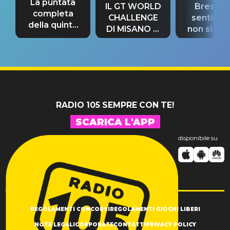
La puntata
IL GT WORLD
Bresh: "I
completa
CHALLENGE
sentime
della quinta
DI MISANO si
non si pr
tappa
riconferma
fino alla n
un GRANDE
prima"
SUCCESSO!
RADIO 105 SEMPRE CON TE!
SCARICA L'APP
disponibile su
REGOLAMENTI CONCORSI
REGOLAMENTI GIOCHI LIBERI
NOTE LEGALI
CORPORATE
CONTATTI
PRIVACY POLICY