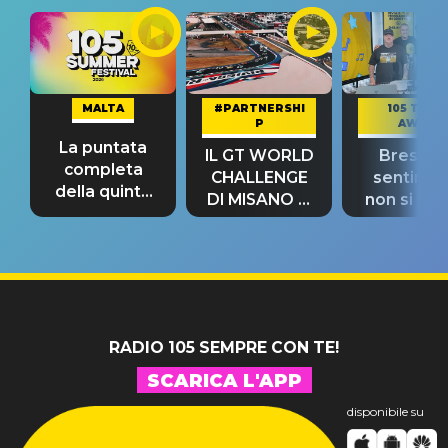
MALTA
#PARTNERSHI
105 TAKE
P
AWAY
La puntata
IL GT WORLD
Bresh: "I
completa
CHALLENGE
sentime
della quinta
DI MISANO si
non si pr
tappa
riconferma
fino alla n
un GRANDE
prima"
SUCCESSO!
RADIO 105 SEMPRE CON TE!
SCARICA L'APP
disponibile su