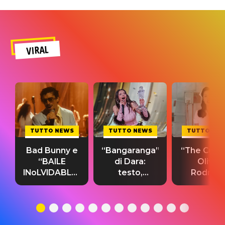
VIRAL
TUTTO NEWS
TUTTO NEWS
TUTTO NE
Bad Bunny e
“Bangaranga”
“The Cure”
“BAILE
di Dara:
Olivia
INoLVIDABLE”:
testo,
Rodrigo
testo,
traduzione e
testo,
traduzione e
significato
traduzion
significato
del singolo
significa