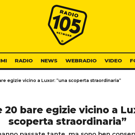
Radio 105
MI
RADIO
NEWS
WEBRADIO
VIDEO
F
re egizie vicino a Luxor: ”una scoperta straordinaria”
e 20 bare egizie vicino a Lu
scoperta straordinaria”
hanno passate tante, ma sono ben conser