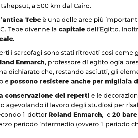
tshepsut, a 500 km dal Cairo.
’
antica Tebe
è una delle aree più importanti 
.C. Tebe divenne la
capitale
dell’Egitto. inolt
eale
.
erti i sarcofagi sono stati ritrovati così come g
land Enmarch
, professore di egittologia pres
ha dichiarato che, restando asciutti, gli elem
no e
possono resistere anche per migliaia d
a conservazione dei reperti
e le decorazioni
 agevolando il lavoro degli studiosi per risal
econdo il dottor
Roland Enmarch
, le
20 bare
 terzo periodo intermedio (ovvero il periodo che