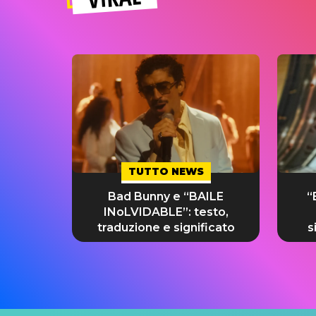
TUTTO NEWS
Bad Bunny e “BAILE
“
INoLVIDABLE”: testo,
traduzione e significato
s