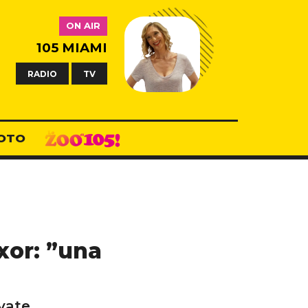
ON AIR
105 MIAMI
RADIO
TV
OTO
xor: ”una
vate