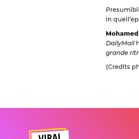
Presumibi
in quell’e
Mohamed
DailyMail
h
grande rit
(Credits p
VIRAL