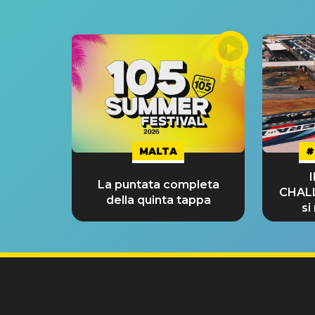
MALTA
#
La puntata completa
CHAL
della quinta tappa
si
GRA