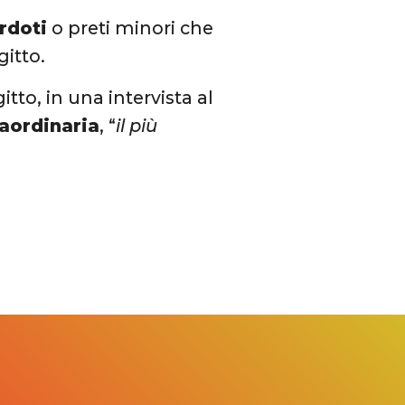
erdoti
o preti minori che
itto.
tto, in una intervista al
raordinaria
, “
il più