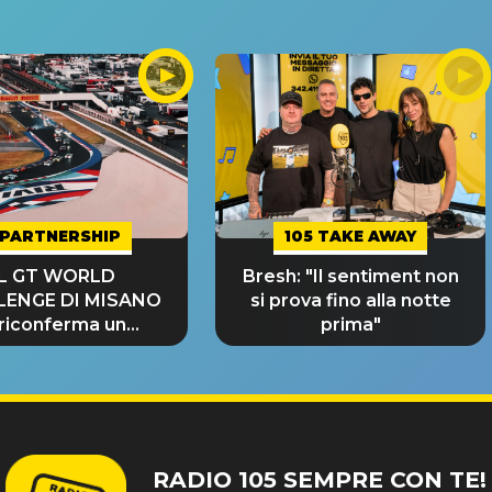
PARTNERSHIP
105 TAKE AWAY
IL GT WORLD
Bresh: "Il sentiment non
LENGE DI MISANO
si prova fino alla notte
 riconferma un
prima"
NDE SUCCESSO!
RADIO 105 SEMPRE CON TE!