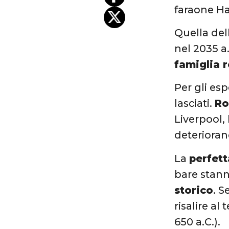
faraone Ha
Quella dell
nel 2035 a
famiglia r
Per gli esp
lasciati.
Ro
Liverpool, 
deteriora
La
perfett
bare stanno
storico
. S
risalire al
650 a.C.).