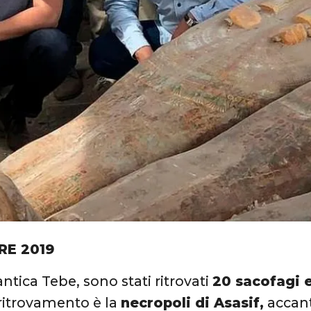
RE 2019
’antica Tebe, sono stati ritrovati
20 sacofagi e
ritrovamento è la
necropoli di Asasif,
accant