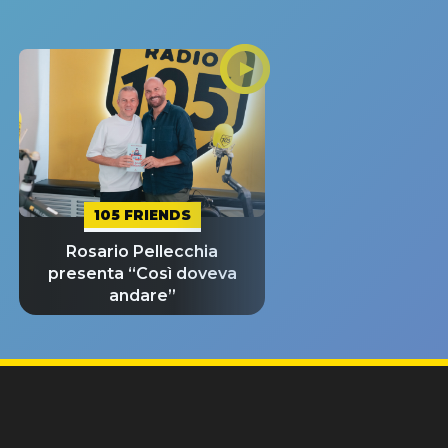
105 FRIENDS
Rosario Pellecchia
presenta “Così doveva
andare”