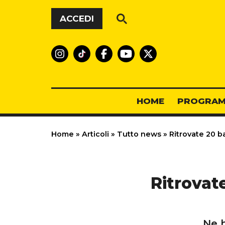
Vai al contenuto
ACCEDI
HOME
PROGRAM
Home
»
Articoli
»
Tutto news
»
Ritrovate 20 ba
Ritrovat
Ne 