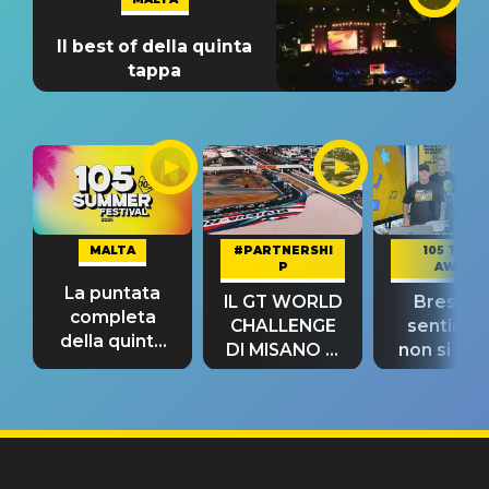
Il best of della quinta
tappa
MALTA
#PARTNERSHI
105 TAKE
P
AWAY
La puntata
IL GT WORLD
Bresh: "I
completa
CHALLENGE
sentime
della quinta
DI MISANO si
non si pr
tappa
riconferma
fino alla n
un GRANDE
prima"
SUCCESSO!