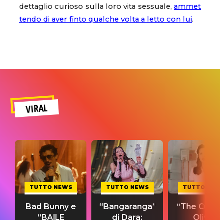
dettaglio curioso sulla loro vita sessuale,
ammet
tendo di aver finto qualche volta a letto con lui
.
VIRAL
TUTTO NEWS
TUTTO NEWS
TUTTO NE
Bad Bunny e
“Bangaranga”
“The Cure”
“BAILE
di Dara:
Olivia