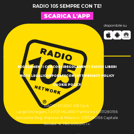
RADIO 105 SEMPRE CON TE!
SCARICA L'APP
disponibile su
REGOLAMENTI CONCORSI
REGOLAMENTI GIOCHI LIBERI
NOTE LEGALI
CORPORATE
CONTATTI
PRIVACY POLICY
COOKIE POLICY
RADIO STUDIO 105 S.p.A.
Largo Donegani, 1 20121 MILANO Partita Iva 03111280156
Iscrizione Reg. Imprese di Milano n. 03111280156 Capitale
Sociale: € 780.000,00 i.v.