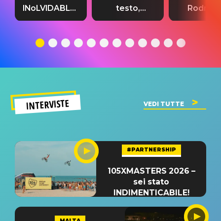
INoLVIDABLE”:
testo,
Rodrigo
testo,
traduzione e
testo,
traduzione e
significato
traduzion
significato
del singolo
significa
INTERVISTE
VEDI TUTTE
#PARTNERSHIP
105XMASTERS 2026 –
sei stato
INDIMENTICABILE!
MALTA