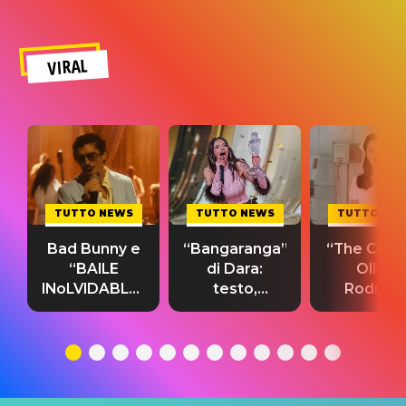
VIRAL
TUTTO NEWS
TUTTO NEWS
TUTTO NE
Bad Bunny e
“Bangaranga”
“The Cure”
“BAILE
di Dara:
Olivia
INoLVIDABLE”:
testo,
Rodrigo
testo,
traduzione e
testo,
traduzione e
significato
traduzion
significato
del singolo
significa