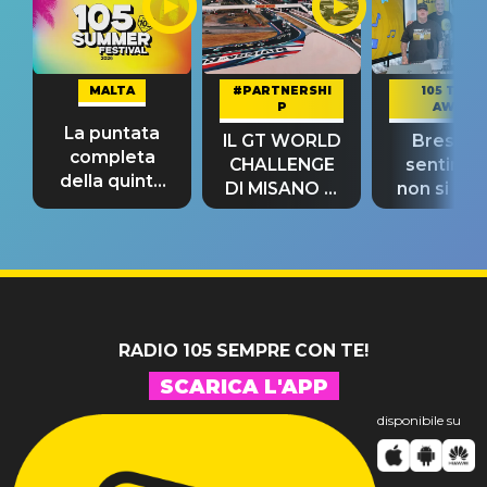
MALTA
#PARTNERSHI
105 TAKE
P
AWAY
La puntata
IL GT WORLD
Bresh: "I
completa
CHALLENGE
sentime
della quinta
DI MISANO si
non si pr
tappa
riconferma
fino alla n
un GRANDE
prima"
SUCCESSO!
RADIO 105 SEMPRE CON TE!
SCARICA L'APP
disponibile su