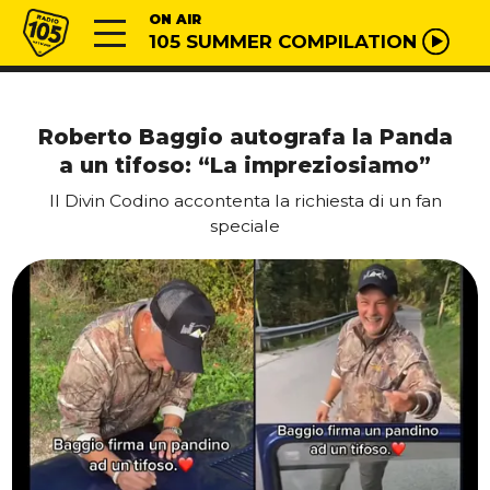
Vai al contenuto
Radio 105
ON AIR
105 SUMMER COMPILATION
Roberto Baggio autografa la Panda
a un tifoso: “La impreziosiamo”
Il Divin Codino accontenta la richiesta di un fan
speciale