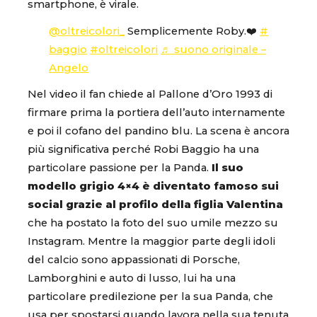
smartphone, è virale.
@oltreicolori_
Semplicemente Roby.❤️
#
baggio
#oltreicolori
♬ suono originale –
Angelo
Nel video il fan chiede al Pallone d’Oro 1993 di
firmare prima la portiera dell’auto internamente
e poi il cofano del pandino blu. La scena è ancora
più significativa perché Robi Baggio ha una
particolare passione per la Panda.
Il suo
modello grigio 4×4 è diventato famoso sui
social grazie al profilo della figlia Valentina
che ha postato la foto del suo umile mezzo su
Instagram. Mentre la maggior parte degli idoli
del calcio sono appassionati di Porsche,
Lamborghini e auto di lusso, lui ha una
particolare predilezione per la sua Panda, che
usa per spostarsi quando lavora nella sua tenuta