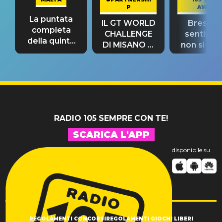
P
AWAY
La puntata
IL GT WORLD
Bresh: "I
completa
CHALLENGE
sentime
della quinta
DI MISANO si
non si pr
tappa
riconferma
fino alla n
un GRANDE
prima"
SUCCESSO!
RADIO 105 SEMPRE CON TE!
SCARICA L'APP
disponibile su
REGOLAMENTI CONCORSI
REGOLAMENTI GIOCHI LIBERI