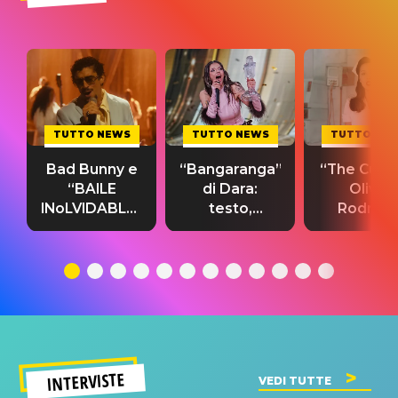
TUTTO NEWS
TUTTO NEWS
TUTTO NE
Bad Bunny e
“Bangaranga”
“The Cure”
“BAILE
di Dara:
Olivia
INoLVIDABLE”:
testo,
Rodrigo
testo,
traduzione e
testo,
traduzione e
significato
traduzion
significato
del singolo
significa
INTERVISTE
VEDI TUTTE