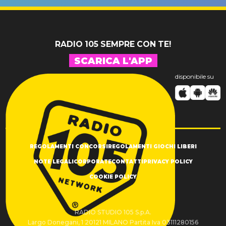
SUCCESSO!
RADIO 105 SEMPRE CON TE!
SCARICA L'APP
disponibile su
REGOLAMENTI CONCORSI
REGOLAMENTI GIOCHI LIBERI
NOTE LEGALI
CORPORATE
CONTATTI
PRIVACY POLICY
COOKIE POLICY
RADIO STUDIO 105 S.p.A.
Largo Donegani, 1 20121 MILANO Partita Iva 03111280156