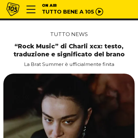
Vai al contenuto
Radio 105
ON AIR
TUTTO BENE A 105
TUTTO NEWS
“Rock Music” di Charli xcx: testo,
traduzione e significato del brano
La Brat Summer è ufficialmente finita