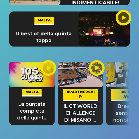
INDIMENTICABILE!
MALTA
Il best of della quinta
tappa
MALTA
#PARTNERSHI
105 TAKE
P
AWAY
La puntata
IL GT WORLD
Bresh: "I
completa
CHALLENGE
sentime
della quinta
DI MISANO si
non si pr
tappa
riconferma
fino alla n
un GRANDE
prima"