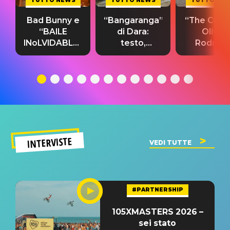
TUTTO NEWS
TUTTO NEWS
TUTTO NE
Bad Bunny e
“Bangaranga”
“The Cure”
“BAILE
di Dara:
Olivia
INoLVIDABLE”:
testo,
Rodrigo
testo,
traduzione e
testo,
traduzione e
significato
traduzion
significato
del singolo
significa
INTERVISTE
VEDI TUTTE
#PARTNERSHIP
105XMASTERS 2026 –
sei stato