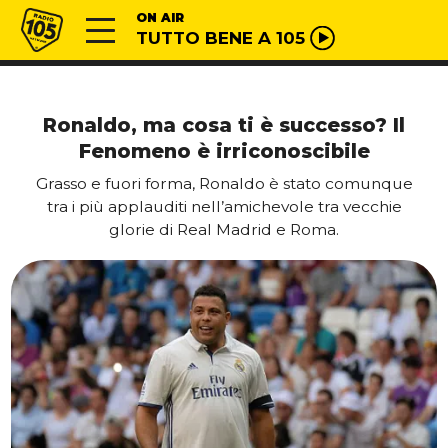
Vai al contenuto
Radio 105
ON AIR
TUTTO BENE A 105
Ronaldo, ma cosa ti è successo? Il
Fenomeno è irriconoscibile
Grasso e fuori forma, Ronaldo è stato comunque
tra i più applauditi nell’amichevole tra vecchie
glorie di Real Madrid e Roma.