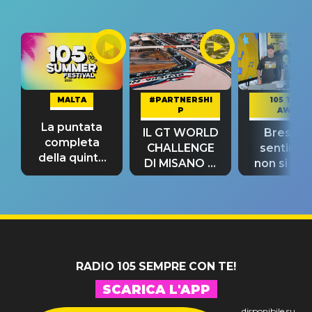
MALTA
#PARTNERSHI
105 TAKE
P
AWAY
La puntata
IL GT WORLD
Bresh: "I
completa
CHALLENGE
sentime
della quinta
DI MISANO si
non si pr
tappa
riconferma
fino alla n
un GRANDE
prima"
SUCCESSO!
RADIO 105 SEMPRE CON TE!
SCARICA L'APP
disponibile su