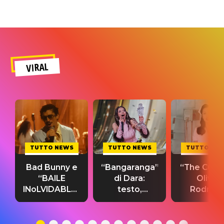
VIRAL
TUTTO NEWS
TUTTO NEWS
TUTTO NE
Bad Bunny e
“Bangaranga”
“The Cure”
“BAILE
di Dara:
Olivia
INoLVIDABLE”:
testo,
Rodrigo
testo,
traduzione e
testo,
traduzione e
significato
traduzion
significato
del singolo
significa