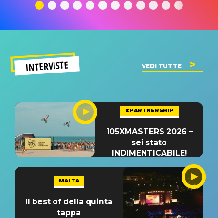
significato
del singolo
significa
INTERVISTE
VEDI TUTTE
#PARTNERSHIP
105XMASTERS 2026 –
sei stato
INDIMENTICABILE!
MALTA
Il best of della quinta
tappa