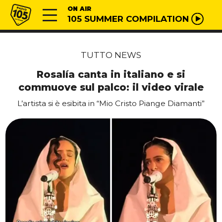
Vai al contenuto
Radio 105
ON AIR
105 SUMMER COMPILATION
TUTTO NEWS
Rosalía canta in italiano e si
commuove sul palco: il video virale
L’artista si è esibita in “Mio Cristo Piange Diamanti”