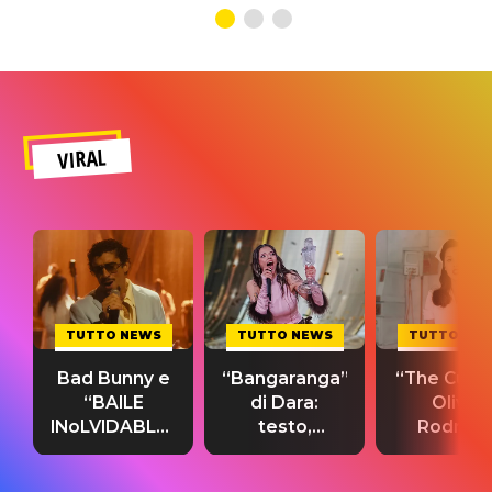
VIRAL
TUTTO NEWS
TUTTO NEWS
TUTTO NE
Bad Bunny e
“Bangaranga”
“The Cure”
“BAILE
di Dara:
Olivia
INoLVIDABLE”:
testo,
Rodrigo
testo,
traduzione e
testo,
traduzione e
significato
traduzion