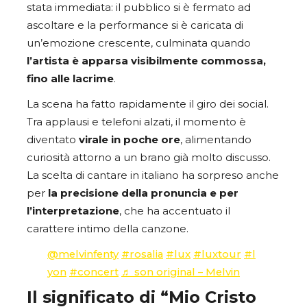
stata immediata: il pubblico si è fermato ad
ascoltare e la performance si è caricata di
un’emozione crescente, culminata quando
l’artista è apparsa visibilmente commossa,
fino alle lacrime
.
La scena ha fatto rapidamente il giro dei social.
Tra applausi e telefoni alzati, il momento è
diventato
virale in poche ore
, alimentando
curiosità attorno a un brano già molto discusso.
La scelta di cantare in italiano ha sorpreso anche
per
la precisione della pronuncia e per
l’interpretazione
, che ha accentuato il
carattere intimo della canzone.
@melvinfenty
#rosalia
#lux
#luxtour
#l
yon
#concert
♬ son original – Melvin
Il significato di “Mio Cristo