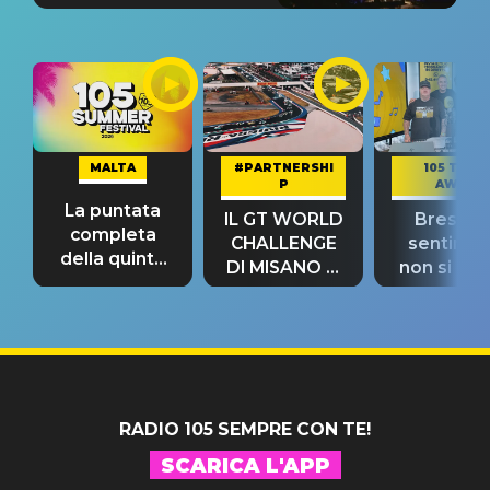
MALTA
#PARTNERSHI
105 TAKE
P
AWAY
La puntata
IL GT WORLD
Bresh: "I
completa
CHALLENGE
sentime
della quinta
DI MISANO si
non si pr
tappa
riconferma
fino alla n
un GRANDE
prima"
SUCCESSO!
RADIO 105 SEMPRE CON TE!
SCARICA L'APP