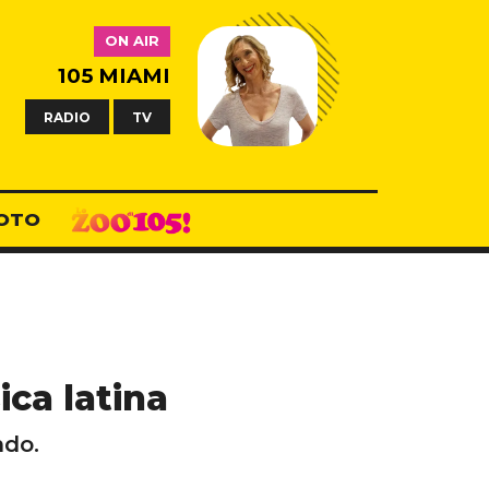
ON AIR
105 MIAMI
RADIO
TV
OTO
ica latina
ndo.