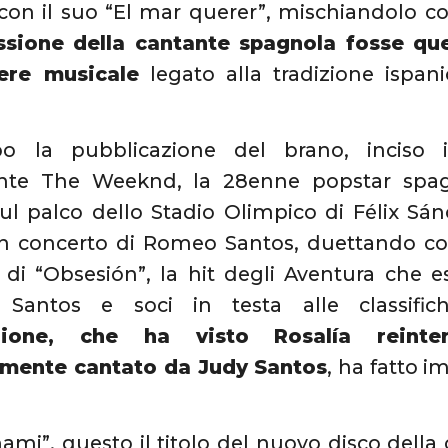
on il suo “El mar querer”, mischiandolo con
sione della cantante spagnola fosse que
ere musicale
legato alla tradizione ispani
o la pubblicazione del brano, inciso 
nte The Weeknd, la 28enne popstar spag
sul palco dello Stadio Olimpico di Félix S
n concerto di Romeo Santos, duettando con
 di “Obsesión”, la hit degli Aventura che 
ò Santos e soci in testa alle classifi
bizione, che ha visto Rosalía reinter
amente cantato da Judy Santos
, ha fatto i
mi”, questo il titolo del nuovo disco della 