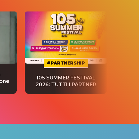
#PARTNERSHIP
a
“S
105 SUMMER FESTIVAL
ione
tradu
2026: TUTTI I PARTNER