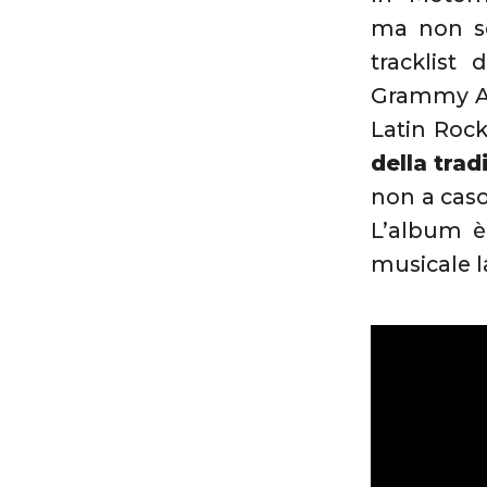
ma non so
tracklist
Grammy Aw
Latin Rock
della trad
non a caso
L’album è 
musicale l