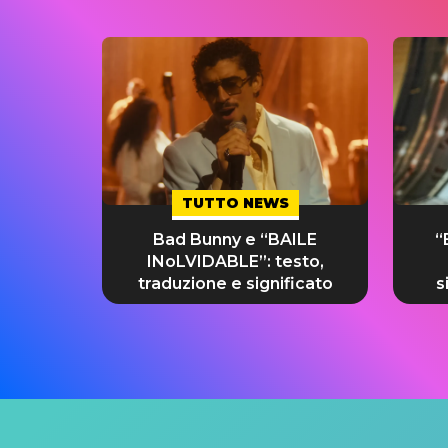
TUTTO NEWS
Bad Bunny e “BAILE
“
INoLVIDABLE”: testo,
traduzione e significato
s