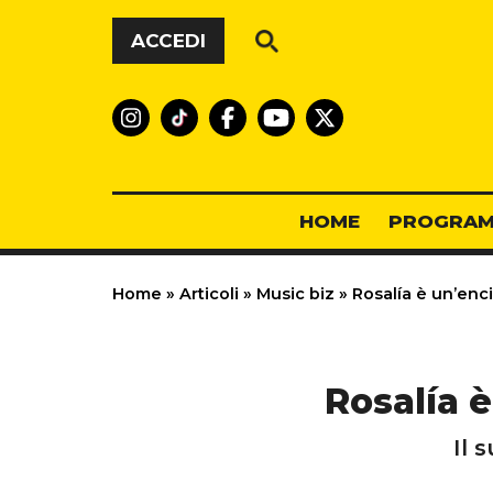
Vai al contenuto
ACCEDI
HOME
PROGRAM
Home
»
Articoli
»
Music biz
»
Rosalía è un’enci
Rosalía è
Il 