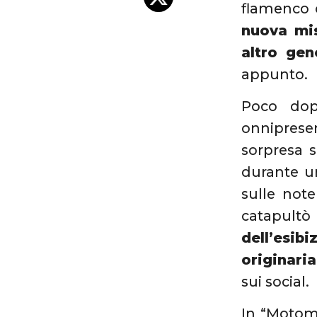
flamenco c
nuova mis
altro gen
appunto.
Poco dop
onniprese
sorpresa 
durante u
sulle note
catapult
dell’esi
originari
sui social.
In “Motoma