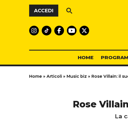
Vai al contenuto
ACCEDI
HOME
PROGRAM
Home
»
Articoli
»
Music biz
»
Rose Villain: il s
Rose Villai
La c