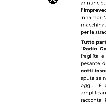
annuncio, 
l’impreved
innamori ‘
macchina,
per le stra
Tutto par
“
Radio Go
fragilità 
pesante d
notti inso
sputa se n
oggi. È a
amplifican
racconta 