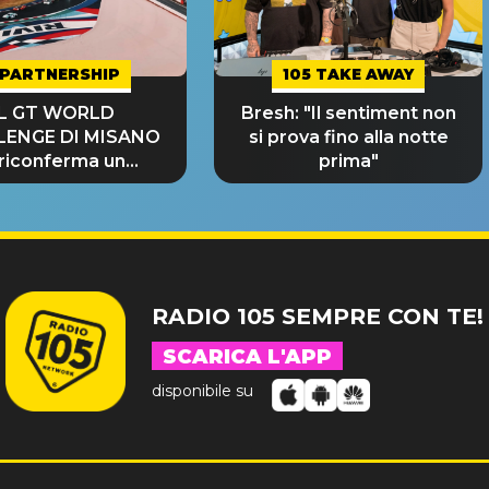
PARTNERSHIP
105 TAKE AWAY
IL GT WORLD
Bresh: "Il sentiment non
LENGE DI MISANO
si prova fino alla notte
 riconferma un
prima"
NDE SUCCESSO!
RADIO 105 SEMPRE CON TE!
SCARICA L'APP
disponibile su