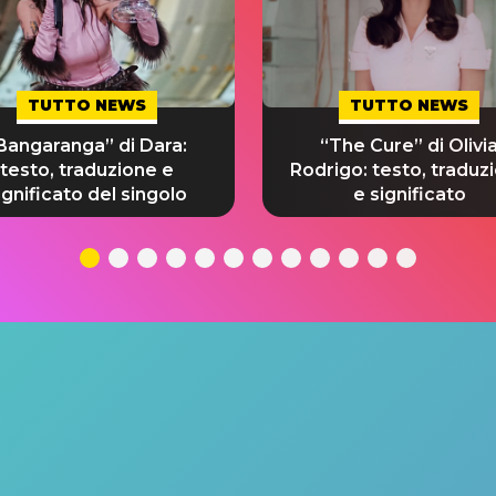
TUTTO NEWS
TUTTO NEWS
Bangaranga” di Dara:
“The Cure” di Olivi
testo, traduzione e
Rodrigo: testo, traduz
ignificato del singolo
e significato