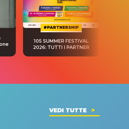
#PARTNERSHIP
a
“S
105 SUMMER FESTIVAL
ione
tradu
2026: TUTTI I PARTNER
VEDI TUTTE