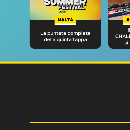
MALTA
#
La puntata completa
CHAL
della quinta tappa
si
GRA