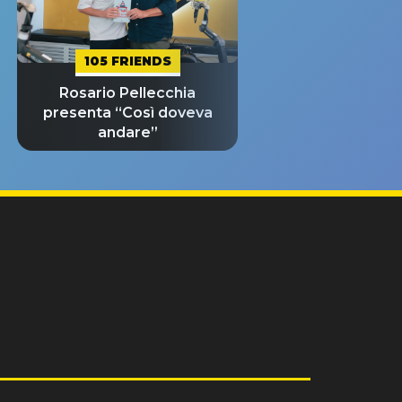
105 FRIENDS
Rosario Pellecchia
presenta “Così doveva
andare”