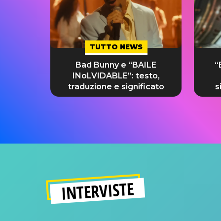
TUTTO NEWS
Bad Bunny e “BAILE
“
INoLVIDABLE”: testo,
traduzione e significato
s
INTERVISTE