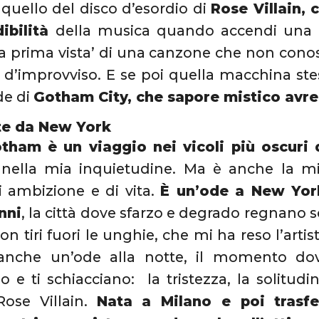
quello del disco d’esordio di
Rose Villain, 
ibilità
della musica quando accendi una 
a prima vista’ di una canzone che non conosc
 d’improvviso. E se poi quella macchina st
de di
Gotham City, che sapore mistico avre
te da New York
tham è un viaggio nei vicoli più oscuri 
e nella mia inquietudine. Ma è anche la mi
i ambizione e di vita.
È un’ode a New Yor
nni
, la città dove sfarzo e degrado regnano so
on tiri fuori le unghie, che mi ha reso l’arti
nche un’ode alla notte, il momento dov
o e ti schiacciano: la tristezza, la solitudin
Rose Villain.
Nata a Milano e poi trasfe