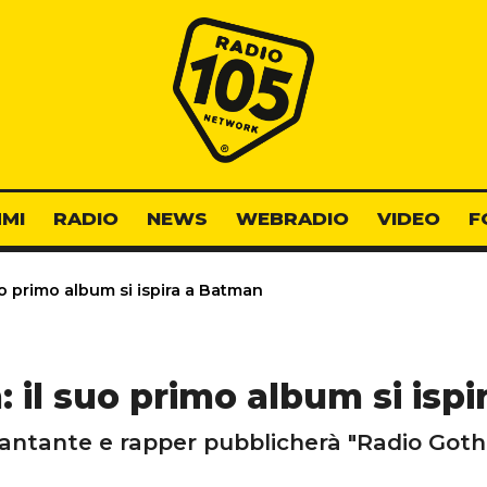
Radio 105
MI
RADIO
NEWS
WEBRADIO
VIDEO
F
uo primo album si ispira a Batman
n: il suo primo album si isp
antante e rapper pubblicherà "Radio Got