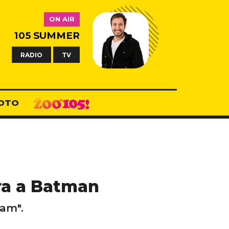
ON AIR
105 SUMMER
RADIO
TV
OTO
ira a Batman
ham".