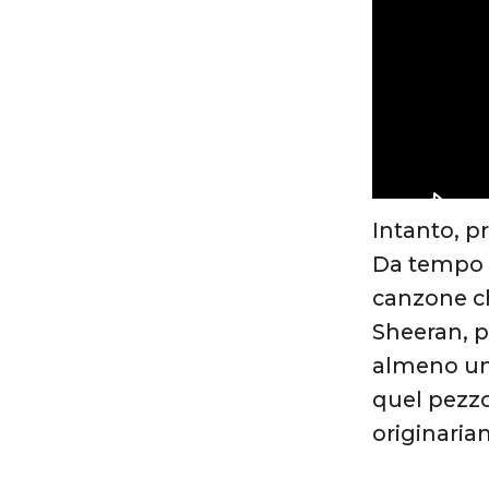
Intanto, p
Da tempo s
canzone ch
Sheeran, p
almeno una 
quel pezzo
originaria