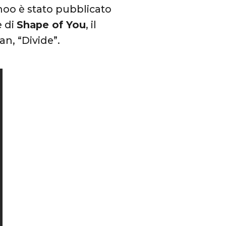
hoo è stato pubblicato
e di
Shape of You
, il
n, “Divide”.