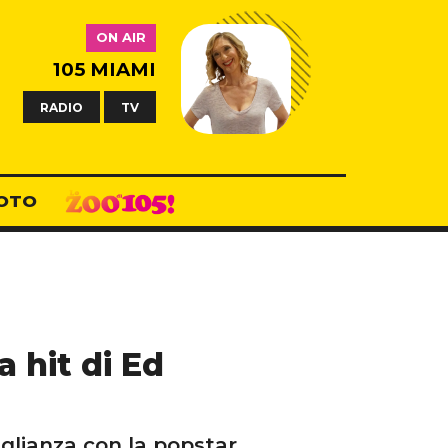
ON AIR
105 MIAMI
RADIO
TV
OTO
a hit di Ed
glianza con la popstar