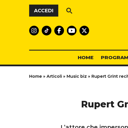
Vai al contenuto
ACCEDI
HOME
PROGRAM
Home
»
Articoli
»
Music biz
»
Rupert Grint reci
Rupert Gri
L’attore che imperson