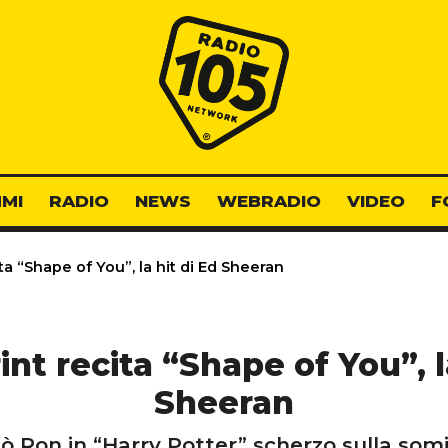
Radio 105
MI
RADIO
NEWS
WEBRADIO
VIDEO
F
ta “Shape of You”, la hit di Ed Sheeran
nt recita “Shape of You”, l
Sheeran
ò Ron in “Harry Potter” scherzo sulla somi