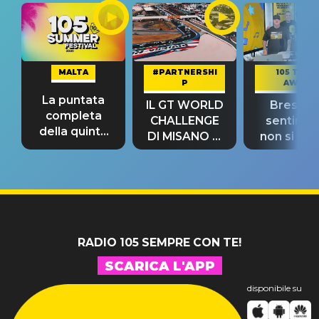
MALTA
#PARTNERSHI
105 TAKE
P
AWAY
La puntata
IL GT WORLD
Bresh: "I
completa
CHALLENGE
sentime
della quinta
DI MISANO si
non si pr
tappa
riconferma
fino alla n
un GRANDE
prima"
SUCCESSO!
RADIO 105 SEMPRE CON TE!
SCARICA L'APP
disponibile su