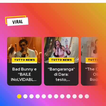
VIRAL
TUTTO NEWS
TUTTO NEWS
TUTTO NE
Bad Bunny e
“Bangaranga”
“The Cure”
“BAILE
di Dara:
Olivia
INoLVIDABLE”:
testo,
Rodrigo
testo,
traduzione e
testo,
traduzione e
significato
traduzion
significato
del singolo
significa