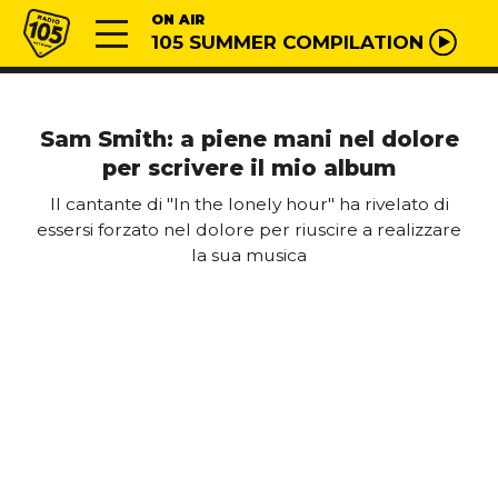
Vai al contenuto
Radio 105
ON AIR
105 SUMMER COMPILATION
Sam Smith: a piene mani nel dolore
per scrivere il mio album
Il cantante di "In the lonely hour" ha rivelato di
essersi forzato nel dolore per riuscire a realizzare
la sua musica