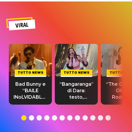
VIRAL
TUTTO NEWS
TUTTO NEWS
TUTTO NE
Bad Bunny e
“Bangaranga”
“The Cure”
“BAILE
di Dara:
Olivia
INoLVIDABLE”:
testo,
Rodrigo
testo,
traduzione e
testo,
traduzione e
significato
traduzion
significato
del singolo
significa