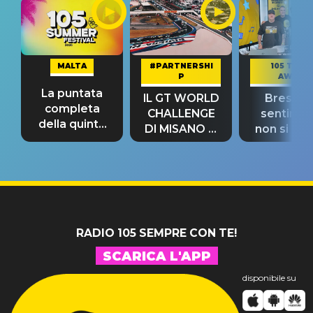
MALTA
#PARTNERSHI
105 TAKE
P
AWAY
La puntata
IL GT WORLD
Bresh: "I
completa
CHALLENGE
sentime
della quinta
DI MISANO si
non si pr
tappa
riconferma
fino alla n
un GRANDE
prima"
SUCCESSO!
RADIO 105 SEMPRE CON TE!
SCARICA L'APP
disponibile su