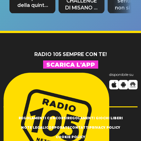
CHALLENGE
sentime
della quinta
DI MISANO si
non si pr
tappa
riconferma
fino alla n
un GRANDE
prima"
SUCCESSO!
RADIO 105 SEMPRE CON TE!
SCARICA L'APP
disponibile su
REGOLAMENTI CONCORSI
REGOLAMENTI GIOCHI LIBERI
NOTE LEGALI
CORPORATE
CONTATTI
PRIVACY POLICY
COOKIE POLICY