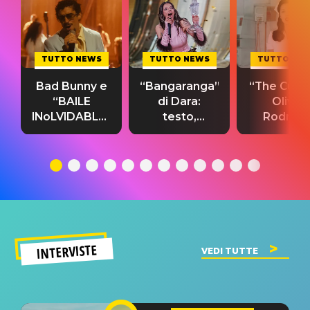
TUTTO NEWS
TUTTO NEWS
TUTTO NE
Bad Bunny e
“Bangaranga”
“The Cure”
“BAILE
di Dara:
Olivia
INoLVIDABLE”:
testo,
Rodrigo
testo,
traduzione e
testo,
traduzione e
significato
traduzion
significato
del singolo
significa
INTERVISTE
VEDI TUTTE