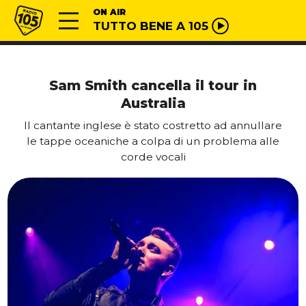
Vai al contenuto
Radio 105
ON AIR
TUTTO BENE A 105
Sam Smith cancella il tour in
Australia
Il cantante inglese è stato costretto ad annullare
le tappe oceaniche a colpa di un problema alle
corde vocali