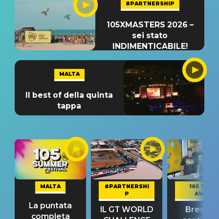
#PARTNERSHIP
105XMASTERS 2026 –
sei stato
INDIMENTICABILE!
MALTA
Il best of della quinta
tappa
MALTA
#PARTNERSHI
105 TAKE
P
AWAY
La puntata
IL GT WORLD
Bresh: "I
completa