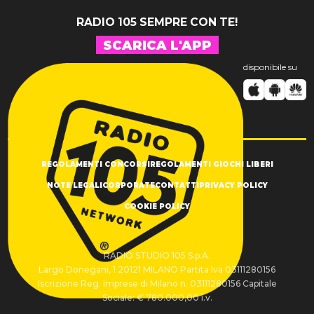
RADIO 105 SEMPRE CON TE!
SCARICA L'APP
disponibile su
REGOLAMENTI CONCORSI
REGOLAMENTI GIOCHI LIBERI
NOTE LEGALI
CORPORATE
CONTATTI
PRIVACY POLICY
COOKIE POLICY
RADIO STUDIO 105 S.p.A.
Largo Donegani, 1 20121 MILANO Partita Iva 03111280156
Iscrizione Reg. Imprese di Milano n. 03111280156 Capitale
Sociale: € 780.000,00 i.v.