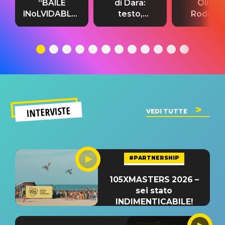
“BAILE
di Dara:
Olivia
INoLVIDABLE”:
testo,
Rodrigo
testo,
traduzione e
testo,
traduzione e
significato
traduzion
significato
del singolo
significa
INTERVISTE
VEDI TUTTE
#PARTNERSHIP
105XMASTERS 2026 –
sei stato
INDIMENTICABILE!