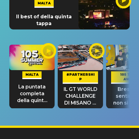
MALTA
Il best of della quinta
tappa
MALTA
#PARTNERSHI
105 TAKE
P
AWAY
La puntata
IL GT WORLD
Bresh: "I
completa
CHALLENGE
sentime
della quinta
DI MISANO si
non si pr
tappa
riconferma
fino alla n
un GRANDE
prima"
SUCCESSO!