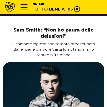
Vai al contenuto
Radio 105
ON AIR
TUTTO BENE A 105
Sam Smith: “Non ho paura delle
delusioni”
Il cantante inglese non sembra preoccupato
dalle “pene d'amore”, anzi lo aiutano a farlo
sentire più umano