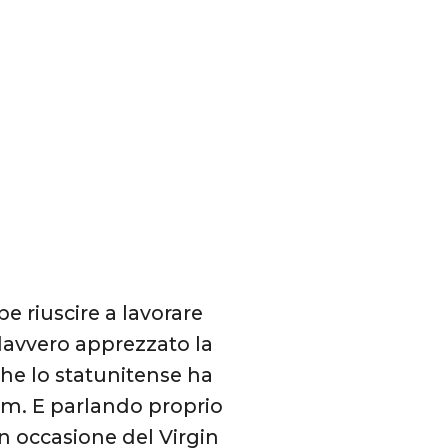
e riuscire a lavorare
 davvero apprezzato la
che lo statunitense ha
am. E parlando proprio
in occasione del Virgin