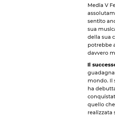
Media V Fe
assolutame
sentito an
sua musica
della sua 
potrebbe a
davvero mo
Il success
guadagnato 
mondo. Il 
ha debutta
conquistat
quello che
realizzata