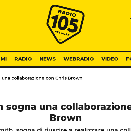
Radio 105
MI
RADIO
NEWS
WEBRADIO
VIDEO
F
 una collaborazione con Chris Brown
 sogna una collaborazione
Brown
ith, sogna di riuscire a realizzare una co