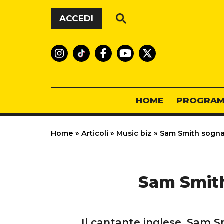
Vai al contenuto
ACCEDI
HOME
PROGRAM
Home
»
Articoli
»
Music biz
»
Sam Smith sogna
Sam Smith
Il cantante inglese, Sam Sm