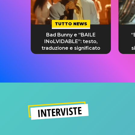
TUTTO NEWS
Bad Bunny e “BAILE
“
INoLVIDABLE”: testo,
traduzione e significato
s
INTERVISTE