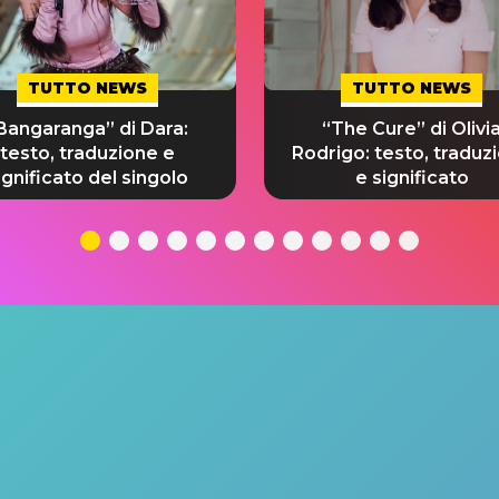
TUTTO NEWS
TUTTO NEWS
Bangaranga” di Dara:
“The Cure” di Olivi
testo, traduzione e
Rodrigo: testo, traduz
ignificato del singolo
e significato