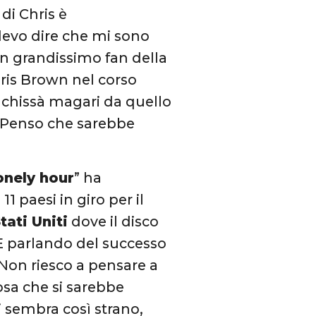
di Chris è
devo dire che mi sono
un grandissimo fan della
ris Brown nel corso
e chissà magari da quello
. Penso che sarebbe
lonely hour
” ha
11 paesi in giro per il
tati Uniti
dove il disco
 E parlando del successo
“Non riesco a pensare a
osa che si sarebbe
i sembra così strano,