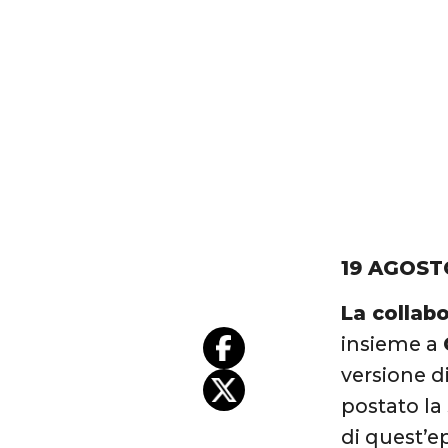
19 AGOST
La collab
insieme a
versione di
postato la
di quest’e