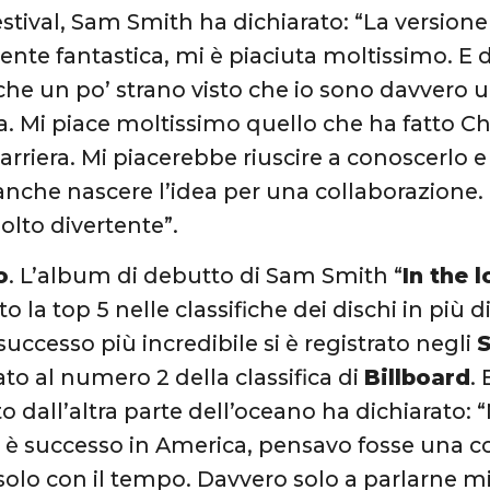
stival, Sam Smith ha dichiarato: “La versione 
nte fantastica, mi è piaciuta moltissimo. E 
che un po’ strano visto che io sono davvero 
. Mi piace moltissimo quello che ha fatto Ch
carriera. Mi piacerebbe riuscire a conoscerlo 
nche nascere l’idea per una collaborazione
lto divertente”.
o
. L’album di debutto di Sam Smith “
In the 
la top 5 nelle classifiche dei dischi in più di 
successo più incredibile si è registrato negli
S
to al numero 2 della classifica di
Billboard
.
o dall’altra parte dell’oceano ha dichiarato: 
 è successo in America, pensavo fosse una c
 solo con il tempo. Davvero solo a parlarne m