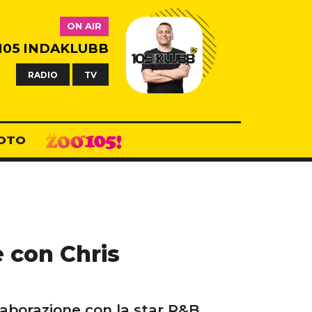
ON AIR
105 INDAKLUBB
RADIO
TV
OTO
 con Chris
llaborazione con la star R&B