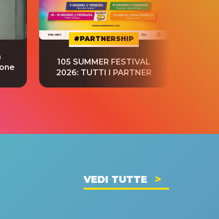
#PARTNERSHIP
a
“S
105 SUMMER FESTIVAL
ione
tradu
2026: TUTTI I PARTNER
VEDI TUTTE