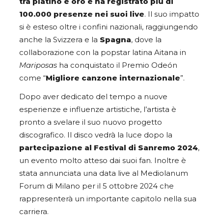
tra platino e oro e ha registrato più di
100.000 presenze nei suoi live
. Il suo impatto
si è esteso oltre i confini nazionali, raggiungendo
anche la Svizzera e la
Spagna
, dove la
collaborazione con la popstar latina Aitana in
Mariposas
ha conquistato il Premio Odeón
come “
Migliore canzone internazionale
”.
Dopo aver dedicato del tempo a nuove
esperienze e influenze artistiche, l’artista è
pronto a svelare il suo nuovo progetto
discografico. Il disco vedrà la luce dopo la
partecipazione al Festival di Sanremo 2024
,
un evento molto atteso dai suoi fan. Inoltre è
stata annunciata una data live al Mediolanum
Forum di Milano per il 5 ottobre 2024 che
rappresenterà un importante capitolo nella sua
carriera.