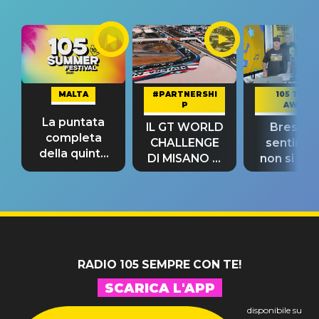
MALTA
#PARTNERSHI
105 TAKE
P
AWAY
La puntata
IL GT WORLD
Bresh: "I
completa
CHALLENGE
sentime
della quinta
DI MISANO si
non si pr
tappa
riconferma
fino alla n
un GRANDE
prima"
SUCCESSO!
RADIO 105 SEMPRE CON TE!
SCARICA L'APP
disponibile su