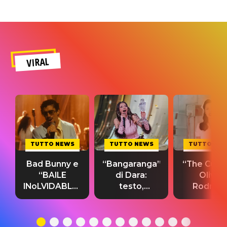
VIRAL
TUTTO NEWS
TUTTO NEWS
TUTTO NE
Bad Bunny e
“Bangaranga”
“The Cure”
“BAILE
di Dara:
Olivia
INoLVIDABLE”:
testo,
Rodrigo
testo,
traduzione e
testo,
traduzione e
significato
traduzion
significato
del singolo
significa