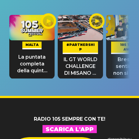
MALTA
#PARTNERSHI
105 TAKE
P
AWAY
La puntata
IL GT WORLD
Bresh: "I
completa
CHALLENGE
sentime
della quinta
DI MISANO si
non si pr
tappa
riconferma
fino alla n
un GRANDE
prima"
SUCCESSO!
RADIO 105 SEMPRE CON TE!
SCARICA L'APP
disponibile su