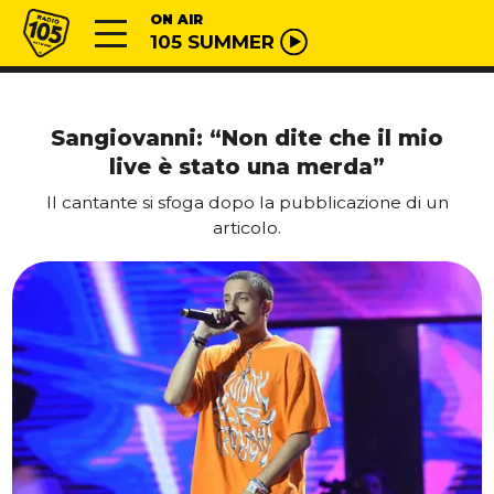
Vai al contenuto
Radio 105
ON AIR
105 SUMMER
Sangiovanni: “Non dite che il mio
live è stato una merda”
Il cantante si sfoga dopo la pubblicazione di un
articolo.