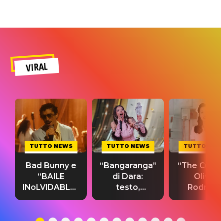
VIRAL
TUTTO NEWS
TUTTO NEWS
TUTTO NE
Bad Bunny e
“Bangaranga”
“The Cure”
“BAILE
di Dara:
Olivia
INoLVIDABLE”:
testo,
Rodrigo
testo,
traduzione e
testo,
traduzione e
significato
traduzion
significato
del singolo
significa