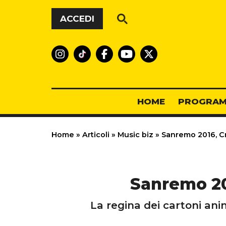
Vai al contenuto
ACCEDI
HOME
PROGRAM
Home
»
Articoli
»
Music biz
»
Sanremo 2016, Cri
Sanremo 201
La regina dei cartoni ani