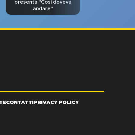
presenta “Così doveva
andare”
TE
CONTATTI
PRIVACY POLICY