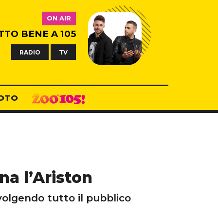
ON AIR
TTO BENE A 105
RADIO
TV
OTO
na l’Ariston
volgendo tutto il pubblico