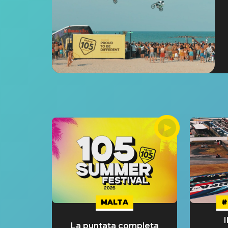
MALTA
#
La puntata completa