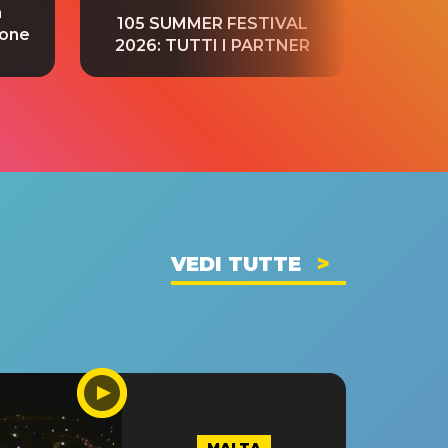
a
“S
105 SUMMER FESTIVAL
ione
tradu
2026: TUTTI I PARTNER
VEDI TUTTE