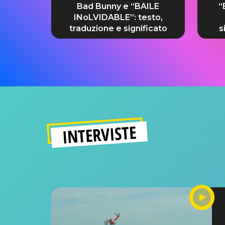
Bad Bunny e “BAILE
“
INoLVIDABLE”: testo,
traduzione e significato
s
INTERVISTE