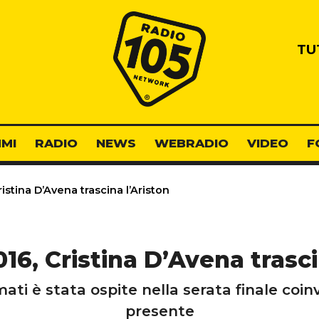
Radio 105
TU
MI
RADIO
NEWS
WEBRADIO
VIDEO
F
stina D’Avena trascina l’Ariston
6, Cristina D’Avena trasci
mati è stata ospite nella serata finale coin
presente