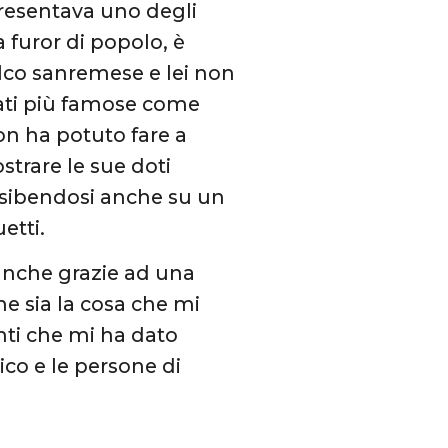
resentava uno degli
 furor di popolo, è
alco sanremese e lei non
mati più famose come
non ha potuto fare a
strare le sue doti
esibendosi anche su un
etti.
anche grazie ad una
he sia la cosa che mi
nti che mi ha dato
ico e le persone di