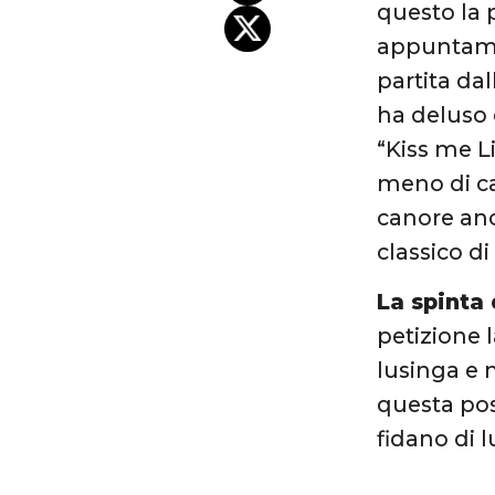
questo la 
appuntamen
partita da
ha deluso 
“Kiss me L
meno di ca
canore an
classico d
La spinta 
petizione 
lusinga e 
questa pos
fidano di lu