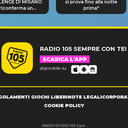
LENGE DI MISANO
si prova fino alla notte
 riconferma un
prima"
NDE SUCCESSO!
RADIO 105 SEMPRE CON TE!
SCARICA L'APP
disponibile su
GOLAMENTI GIOCHI LIBERI
NOTE LEGALI
CORPORA
COOKIE POLICY
RADIO STUDIO 105 S.p.A.