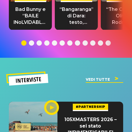
Bad Bunny e
“Bangaranga”
“The Cure”
“BAILE
di Dara:
Olivia
INoLVIDABLE”:
testo,
Rodrigo
testo,
traduzione e
testo,
traduzione e
significato
traduzion
significato
del singolo
significa
INTERVISTE
VEDI TUTTE
#PARTNERSHIP
105XMASTERS 2026 –
sei stato