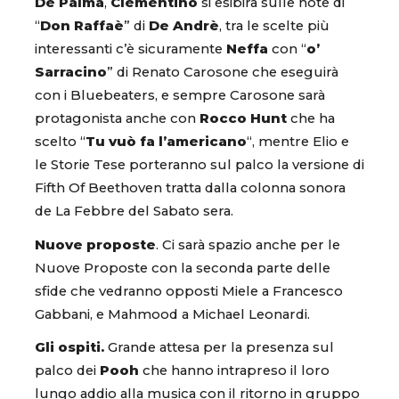
De Palma
,
Clementino
si esibirà sulle note di
“
Don Raffaè
” di
De Andrè
, tra le scelte più
interessanti c’è sicuramente
Neffa
con “
o’
Sarracino
” di Renato Carosone che eseguirà
con i Bluebeaters, e sempre Carosone sarà
protagonista anche con
Rocco Hunt
che ha
scelto “
Tu vuò fa l’americano
“, mentre Elio e
le Storie Tese porteranno sul palco la versione di
Fifth Of Beethoven tratta dalla colonna sonora
de La Febbre del Sabato sera.
Nuove proposte
. Ci sarà spazio anche per le
Nuove Proposte con la seconda parte delle
sfide che vedranno opposti Miele a Francesco
Gabbani, e Mahmood a Michael Leonardi.
Gli ospiti.
Grande attesa per la presenza sul
palco dei
Pooh
che hanno intrapreso il loro
lungo addio alla musica con il ritorno in gruppo