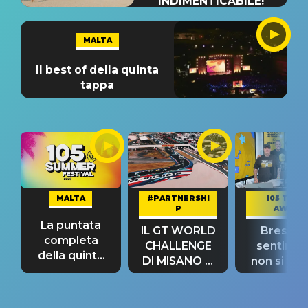
INDIMENTICABILE!
MALTA
Il best of della quinta
tappa
MALTA
#PARTNERSHI
105 TAKE
P
AWAY
La puntata
IL GT WORLD
Bresh: "I
completa
CHALLENGE
sentime
della quinta
DI MISANO si
non si pr
tappa
riconferma
fino alla n
un GRANDE
prima"
SUCCESSO!