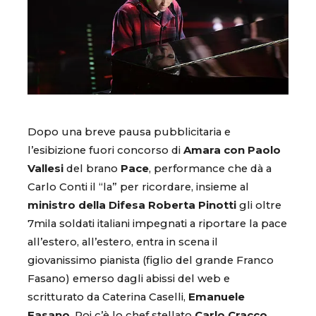
Dopo una breve pausa pubblicitaria e
l’esibizione fuori concorso di
Amara con Paolo
Vallesi
del brano
Pace
, performance che dà a
Carlo Conti il “la” per ricordare, insieme al
ministro della Difesa Roberta Pinotti
gli oltre
7mila soldati italiani impegnati a riportare la pace
all’estero, all’estero, entra in scena il
giovanissimo pianista (figlio del grande Franco
Fasano) emerso dagli abissi del web e
scritturato da Caterina Caselli,
Emanuele
Fasano
. Poi c’è lo chef stellato
Carlo Cracco
,