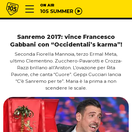
Vai al contenuto
Radio 105
ON AIR
105 SUMMER
Sanremo 2017: vince Francesco
Gabbani con “Occidentali’s karma”!
Seconda Fiorella Mannoia, terzo Ermal Meta,
ultimo Clementino. Zucchero-Pavarotti e Crozza-
Razzi brillano all’Ariston. L’ovazione per Rita
Pavone, che canta “Cuore”. Geppi Cucciari lancia
“C’è Sanremo per te”. Maria è la prima a non
scendere le scale.