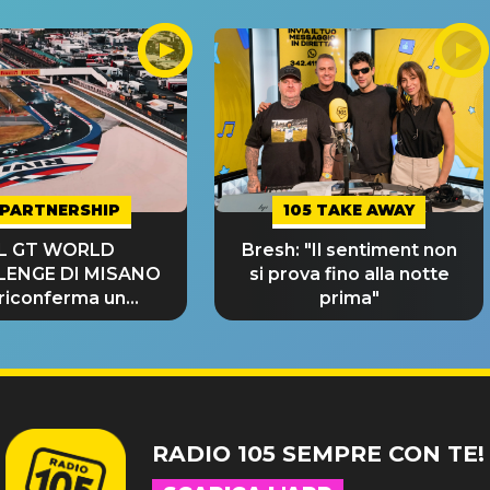
PARTNERSHIP
105 TAKE AWAY
IL GT WORLD
Bresh: "Il sentiment non
LENGE DI MISANO
si prova fino alla notte
 riconferma un
prima"
NDE SUCCESSO!
RADIO 105 SEMPRE CON TE!