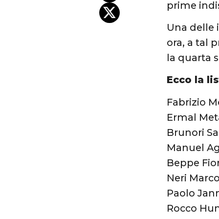
prime indis
Una delle 
ora, a tal 
la quarta 
Ecco la li
Fabrizio M
Ermal Meta
Brunori Sa
Manuel Agn
Beppe Fior
Neri Marco
Paolo Jann
Rocco Hun