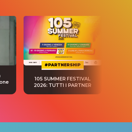
#PARTNERSHIP
a
“S
105 SUMMER FESTIVAL
ione
tradu
2026: TUTTI I PARTNER