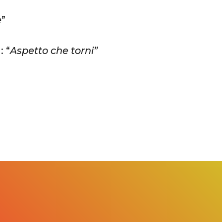
e
”
 “
Aspetto che torni”