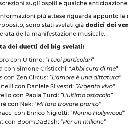
crezioni sugli ospiti e qualche anticipazione 
informazioni più attese riguarda appunto la
proposito, sono stati svelati già
dodici dei ven
serata della manifestazione musicale.
sta dei duetti dei big svelati:
oro con Ultimo: ”
I tuoi particolari
”
 con Simone Cristicchi: “
Abbi cura di me
”
s con Zen Circus: ”
L’amore è una dittatura”
elli con Daniele Silvestri:
”Argento vivo”
ello con Paola Turci:
”L’ultimo ostacolo”
ré con Nek: ”
Mi farò trovare pronto”
acci con Enrico Nigiotti: ”
Nonno Hollywood”
t con BoomDaBash: ”
Per un milione
”