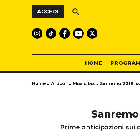
Vai al contenuto
ACCEDI
HOME
PROGRAM
Home
»
Articoli
»
Music biz
»
Sanremo 2019: svel
Sanremo 2
Prime anticipazioni sui c