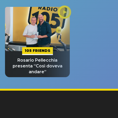
105 FRIENDS
Rosario Pellecchia
presenta “Così doveva
andare”