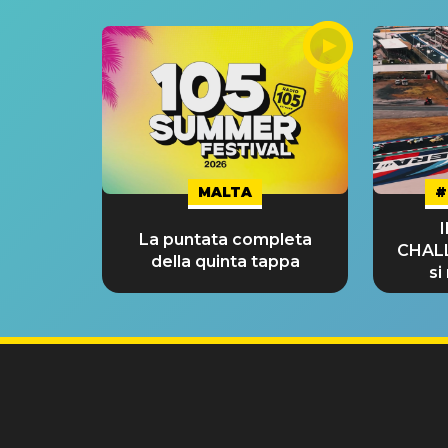
MALTA
#
La puntata completa
CHAL
della quinta tappa
si
GRA