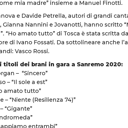
Come mia madre” insieme a Manuel Finotti.
nova e Davide Petrella, autori di grandi can
 Gianna Nannini e Jovanotti, hanno scritto “M
. “Ho amato tutto” di Tosca è stata scritta da 
ore di Ivano Fossati. Da sottolineare anche l’
andi: Vasco Rossi.
 i titoli dei brani in gara a Sanremo 2020:
rgan – “Sincero”
o – “Il sole a est”
o amato tutto”
e – “Niente (Resilienza 74)”
 – “Gigante”
“Andromeda”
o sappiamo entrambi”