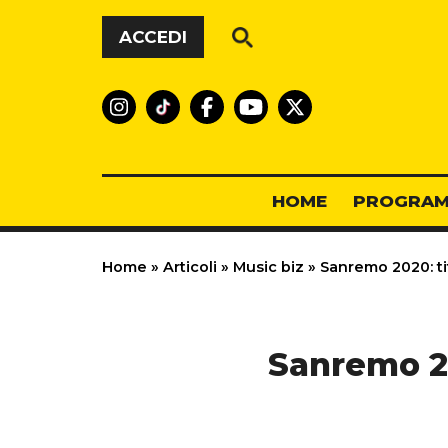
Vai al contenuto
ACCEDI
HOME
PROGRAM
Home
»
Articoli
»
Music biz
»
Sanremo 2020: tito
Sanremo 202