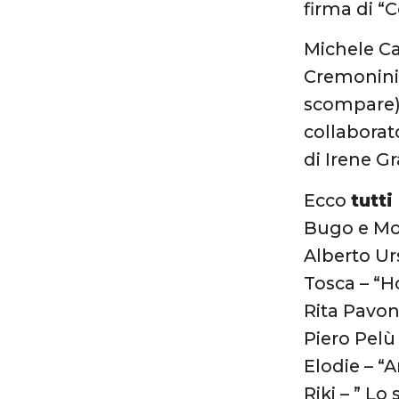
firma di “
Michele Ca
Cremonini,
scompare)”
collaborat
di Irene Gr
Ecco
tutti
Bugo e Mo
Alberto Urs
Tosca – “H
Rita Pavon
Piero Pelù
Elodie – 
Riki – ” L