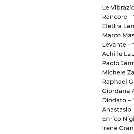
Le Vibrazio
Rancore –
Elettra La
Marco Masi
Levante –
Achille La
Paolo Jann
Michele Zar
Raphael Gu
Giordana 
Diodato – 
Anastasio 
Enrico Nig
Irene Gran