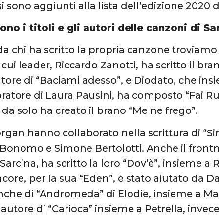
i sono aggiunti alla lista dell’edizione 2020
ono i titoli e gli autori delle canzoni di 
a chi ha scritto la propria canzone troviamo i
l cui leader, Riccardo Zanotti, ha scritto il br
autore di “Baciami adesso”, e Diodato, che in
oratore di Laura Pausini, ha composto “Fai R
 da solo ha creato il brano “Me ne frego”.
gan hanno collaborato nella scrittura di “Si
 Bonomo e Simone Bertolotti. Anche il front
arcina, ha scritto la loro “Dov’è”, insieme a 
core, per la sua “Eden”, è stato aiutato da Da
anche di “Andromeda” di Elodie, insieme a 
 autore di “Carioca” insieme a Petrella, invec