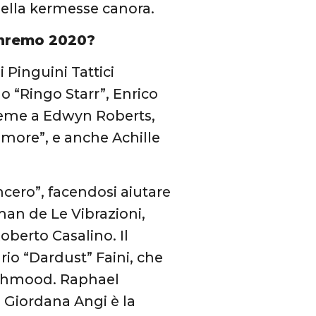
 della kermesse canora.
Sanremo 2020?
 Pinguini Tattici
ano “Ringo Starr”, Enrico
sieme a Edwyn Roberts,
umore”, e anche Achille
ncero”, facendosi aiutare
man de Le Vibrazioni,
Roberto Casalino. Il
rio “Dardust” Faini, che
Mahmood. Raphael
e Giordana Angi è la