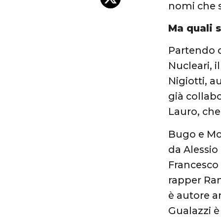
nomi che s
Ma quali s
Partendo d
Nucleari, i
Nigiotti, 
già collab
Lauro, che
Bugo e Mor
da Alessio
Francesco S
rapper Ran
è autore 
Gualazzi è