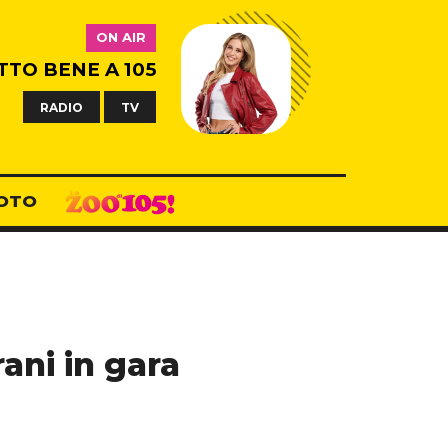
ON AIR
TTO BENE A 105
RADIO
TV
OTO
rani in gara