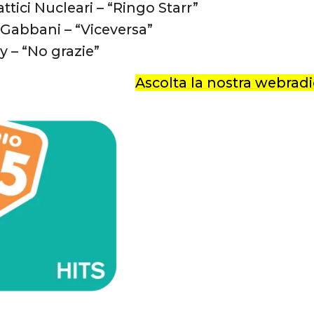
ttici Nucleari – “Ringo Starr”
Gabbani – “Viceversa”
y – “No grazie”
Ascolta la nostra webradio