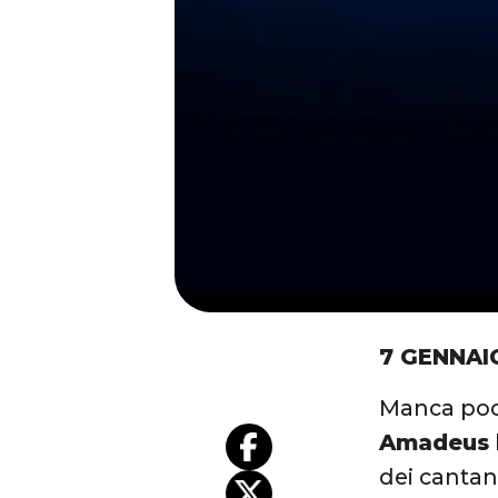
7 GENNAI
Manca poco
Amadeus ha
dei cantant