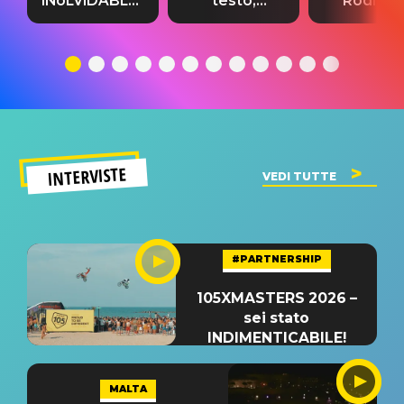
INoLVIDABLE”:
testo,
Rodrigo
testo,
traduzione e
testo,
traduzione e
significato
traduzion
significato
del singolo
significa
INTERVISTE
VEDI TUTTE
#PARTNERSHIP
105XMASTERS 2026 –
sei stato
INDIMENTICABILE!
MALTA