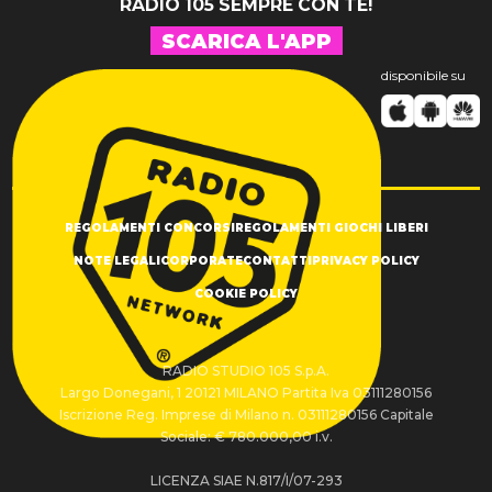
RADIO 105 SEMPRE CON TE!
SCARICA L'APP
disponibile su
REGOLAMENTI CONCORSI
REGOLAMENTI GIOCHI LIBERI
NOTE LEGALI
CORPORATE
CONTATTI
PRIVACY POLICY
COOKIE POLICY
RADIO STUDIO 105 S.p.A.
Largo Donegani, 1 20121 MILANO Partita Iva 03111280156
Iscrizione Reg. Imprese di Milano n. 03111280156 Capitale
Sociale: € 780.000,00 i.v.
LICENZA SIAE N.817/I/07-293