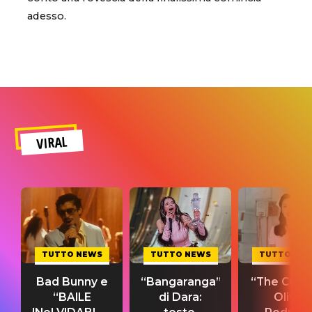
adesso.
VIRAL
TUTTO NEWS
TUTTO NEWS
TUTTO NE
Bad Bunny e
“Bangaranga”
“The Cure”
“BAILE
di Dara:
Olivia