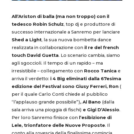
All’Ariston di balla (ma non troppo) con il
tedesco Robin Schulz
, top dj e produttore di
successo internazionale a Sanremo per lanciare
Shed a Light
, la sua nuova bombetta dance
realizzata in collaborazione con
il re del french
touch David Guetta
. Lo scenario cambia, siamo
agli sgoccioli. Il tempo di un rapido – ma
irresistibile – collegamento con
Rocco Tanica
e
arriva il verdetto:
i 4 Big eliminati dalla 67esima
edizione del Festival sono Giusy Ferreri, Ron
(
per il quale Carlo Conti chiede al pubblico
“l’applauso grande possibile”)
, Al Bano
(dalla
sala arriva una pioggia di fischi)
e Gigi D’Alessio
.
Per loro Sanremo finisce con
l’esibizione di
Lele, trionfatore delle Nuove Proposte
. Il
conto alla rovescia della finalissima comincia