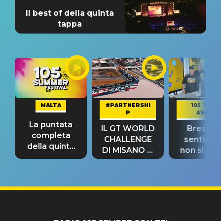
Il best of della quinta
tappa
MALTA
#PARTNERSHI
105 TAKE
P
AWAY
La puntata
IL GT WORLD
Bresh: "I
completa
CHALLENGE
sentime
della quinta
DI MISANO si
non si pr
tappa
riconferma
fino alla n
un GRANDE
prima"
SUCCESSO!