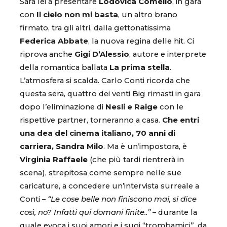
Sarà lei a presentare
Lodovica Comello
, in gara
con
Il cielo non mi basta
, un altro brano
firmato, tra gli altri, dalla gettonatissima
Federica Abbate
, la nuova regina delle hit. Ci
riprova anche
Gigi D’Alessio
, autore e interprete
della romantica ballata
La prima stella
.
L’atmosfera si scalda. Carlo Conti ricorda che
questa sera, quattro dei venti Big rimasti in gara
dopo l’eliminazione di
Nesli e Raige
con le
rispettive partner, torneranno a casa.
Che entri
una dea del cinema italiano, 70 anni di
carriera, Sandra Milo
. Ma è un’impostora, è
Virginia Raffaele
(che più tardi rientrerà in
scena), strepitosa come sempre nelle sue
caricature, a concedere un’intervista surreale a
Conti –
“Le cose belle non finiscono mai, si dice
così, no? Infatti qui domani finite..”
– durante la
quale evoca i suoi amori e i suoi “trombamici”, da