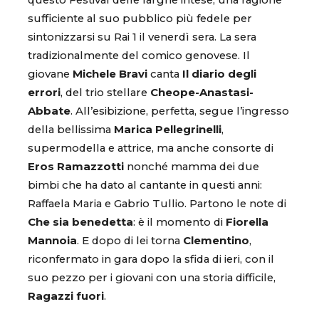
questo Festival delle larghe intese, una ragione
sufficiente al suo pubblico più fedele per
sintonizzarsi su Rai 1 il venerdì sera. La sera
tradizionalmente del comico genovese. Il
giovane
Michele Bravi
canta
Il diario degli
errori
, del trio stellare
Cheope-Anastasi-
Abbate
. All’esibizione, perfetta, segue l’ingresso
della bellissima
Marica Pellegrinelli
,
supermodella e attrice, ma anche consorte di
Eros Ramazzotti
nonché mamma dei due
bimbi che ha dato al cantante in questi anni:
Raffaela Maria e Gabrio Tullio. Partono le note di
Che sia benedetta
: è il momento di
Fiorella
Mannoia
. E dopo di lei torna
Clementino
,
riconfermato in gara dopo la sfida di ieri, con il
suo pezzo per i giovani con una storia difficile,
Ragazzi fuori
.