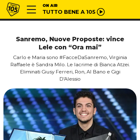
Vai al contenuto
Radio 105
ON AIR
TUTTO BENE A 105
Sanremo, Nuove Proposte: vince
Lele con “Ora mai”
Carlo e Maria sono #FacceDaSanremo, Virginia
Raffaele è Sandra Milo. Le lacrime di Bianca Atzei.
Eliminati Giusy Ferreri, Ron, Al Bano e Gigi
D’Alessio