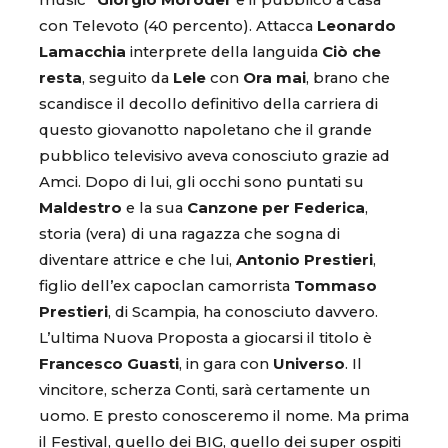
music”
Giorgio Moroder
e il pubblico a casa
con Televoto (40 percento). Attacca
Leonardo
Lamacchia
interprete della languida
Ciò che
resta
, seguito da
Lele
con
Ora mai
, brano che
scandisce il decollo definitivo della carriera di
questo giovanotto napoletano che il grande
pubblico televisivo aveva conosciuto grazie ad
Amci. Dopo di lui, gli occhi sono puntati su
Maldestro
e la sua
Canzone per Federica
,
storia (vera) di una ragazza che sogna di
diventare attrice e che lui,
Antonio Prestieri
,
figlio dell’ex capoclan camorrista
Tommaso
Prestieri
, di Scampia, ha conosciuto davvero.
L’ultima Nuova Proposta a giocarsi il titolo è
Francesco Guasti
, in gara con
Universo
. Il
vincitore, scherza Conti, sarà certamente un
uomo. E presto conosceremo il nome. Ma prima
il Festival, quello dei BIG, quello dei super ospiti