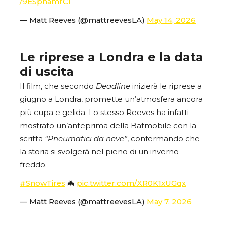
/9ESphamrCI
— Matt Reeves (@mattreevesLA)
May 14, 2026
Le riprese a Londra e la data
di uscita
Il film, che secondo
Deadline
inizierà le riprese a
giugno a Londra, promette un’atmosfera ancora
più cupa e gelida. Lo stesso Reeves ha infatti
mostrato un’anteprima della Batmobile con la
scritta
“Pneumatici da neve”
, confermando che
la storia si svolgerà nel pieno di un inverno
freddo.
#SnowTires
🦇
pic.twitter.com/XR0K1xUGqx
— Matt Reeves (@mattreevesLA)
May 7, 2026