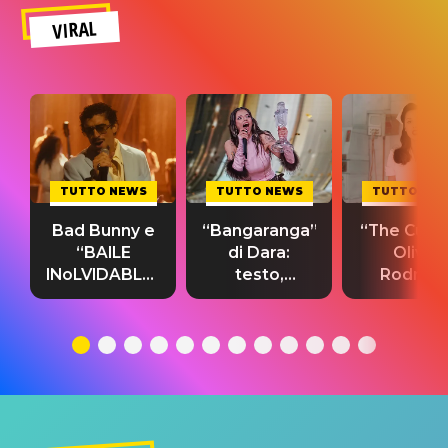
VIRAL
TUTTO NEWS
TUTTO NEWS
TUTTO NE
Bad Bunny e
“Bangaranga”
“The Cure”
“BAILE
di Dara:
Olivia
INoLVIDABLE”:
testo,
Rodrigo
testo,
traduzione e
testo,
traduzione e
significato
traduzion
significato
del singolo
significa