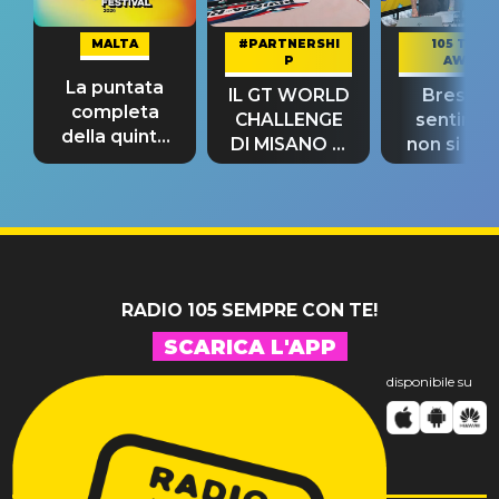
MALTA
#PARTNERSHI
105 TAKE
P
AWAY
La puntata
IL GT WORLD
Bresh: "I
completa
CHALLENGE
sentime
della quinta
DI MISANO si
non si pr
tappa
riconferma
fino alla n
un GRANDE
prima"
SUCCESSO!
RADIO 105 SEMPRE CON TE!
SCARICA L'APP
disponibile su