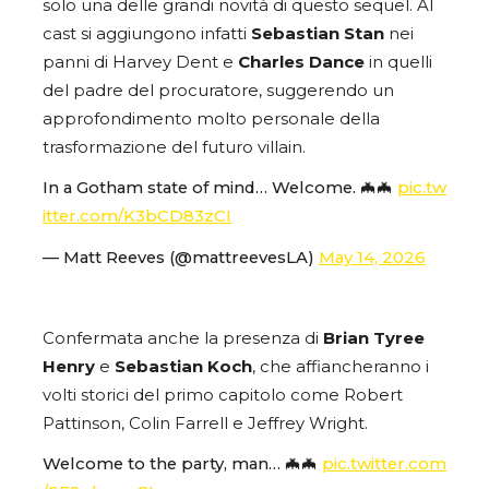
solo una delle grandi novità di questo sequel. Al
cast si aggiungono infatti
Sebastian Stan
nei
panni di Harvey Dent e
Charles Dance
in quelli
del padre del procuratore, suggerendo un
approfondimento molto personale della
trasformazione del futuro villain.
In a Gotham state of mind… Welcome. 🦇🦇
pic.tw
itter.com/K3bCD83zCI
— Matt Reeves (@mattreevesLA)
May 14, 2026
Confermata anche la presenza di
Brian Tyree
Henry
e
Sebastian Koch
, che affiancheranno i
volti storici del primo capitolo come Robert
Pattinson, Colin Farrell e Jeffrey Wright.
Welcome to the party, man… 🦇🦇
pic.twitter.com