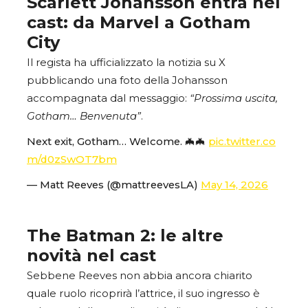
Scarlett Johansson entra nel
cast: da Marvel a Gotham
City
Il regista ha ufficializzato la notizia su X
pubblicando una foto della Johansson
accompagnata dal messaggio:
“Prossima uscita,
Gotham… Benvenuta”
.
Next exit, Gotham… Welcome. 🦇🦇
pic.twitter.co
m/d0zSwOT7bm
— Matt Reeves (@mattreevesLA)
May 14, 2026
The Batman 2: le altre
novità nel cast
Sebbene Reeves non abbia ancora chiarito
quale ruolo ricoprirà l’attrice, il suo ingresso è