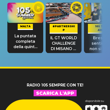
MALTA
#PARTNERSHI
105 TAKE
P
AWAY
La puntata
IL GT WORLD
Bresh: "I
completa
CHALLENGE
sentime
della quinta
DI MISANO si
non si pr
tappa
riconferma
fino alla n
un GRANDE
prima"
SUCCESSO!
RADIO 105 SEMPRE CON TE!
SCARICA L'APP
disponibile su