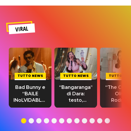
VIRAL
TUTTO NEWS
TUTTO NEWS
TUTTO NE
Bad Bunny e
“Bangaranga”
“The Cure”
“BAILE
di Dara:
Olivia
INoLVIDABLE”:
testo,
Rodrigo
testo,
traduzione e
testo,
traduzione e
significato
traduzion
significato
del singolo
significa