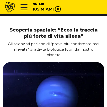
Vai al contenuto
Radio 105
ON AIR
105 MIAMI
Scoperta spaziale: “Ecco la traccia
più forte di vita aliena”
Gli scienziati parlano di “prova più consistente mai
rilevata” di attività biologica fuori dal nostro
pianeta