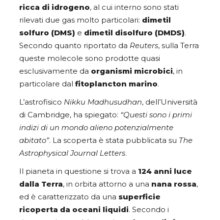
ricca di idrogeno
, al cui interno sono stati
rilevati due gas molto particolari:
dimetil
solfuro (DMS)
e
dimetil disolfuro (DMDS)
.
Secondo quanto riportato da
Reuters
, sulla Terra
queste molecole sono prodotte quasi
esclusivamente da
organismi microbici
, in
particolare dal
fitoplancton marino
.
L’astrofisico
Nikku Madhusudhan
, dell’Università
di Cambridge, ha spiegato:
“Questi sono i primi
indizi di un mondo alieno potenzialmente
abitato”
. La scoperta è stata pubblicata su
The
Astrophysical Journal Letters
.
Il pianeta in questione si trova a
124 anni luce
dalla Terra
, in orbita attorno a una
nana rossa
,
ed è caratterizzato da una
superficie
ricoperta da oceani liquidi
. Secondo i