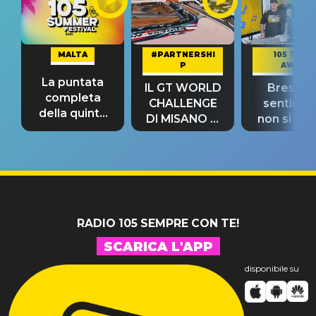
MALTA
#PARTNERSHI
105 TAKE
P
AWAY
La puntata
IL GT WORLD
Bresh: "I
completa
CHALLENGE
sentime
della quinta
DI MISANO si
non si pr
tappa
riconferma
fino alla n
un GRANDE
prima"
SUCCESSO!
RADIO 105 SEMPRE CON TE!
SCARICA L'APP
disponibile su