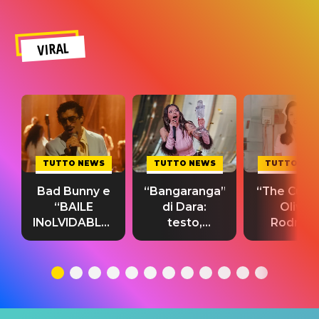
VIRAL
TUTTO NEWS
TUTTO NEWS
TUTTO NE
Bad Bunny e
“Bangaranga”
“The Cure”
“BAILE
di Dara:
Olivia
INoLVIDABLE”:
testo,
Rodrigo
testo,
traduzione e
testo,
traduzione e
significato
traduzion
significato
del singolo
significa