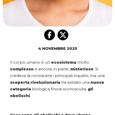
4 NOVEMBRE 2025
Il corpo umano è un
ecosistema
molto
complesso
e ancora, in parte,
misterioso
. Si
credeva di conoscere i principali inquilini, ma una
scoperta rivoluzionaria
ha svelato una
nuova
categoria
biologica finora sconosciuta:
gli
obelischi
.
Cosa sono gli obelischi e dove vivono