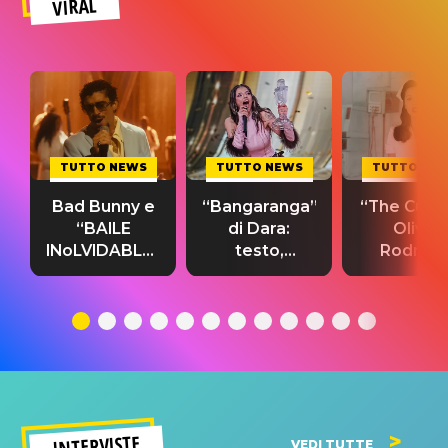
VIRAL
TUTTO NEWS
TUTTO NEWS
TUTTO NE
Bad Bunny e
“Bangaranga”
“The Cure”
“BAILE
di Dara:
Olivia
INoLVIDABLE”:
testo,
Rodrigo
testo,
traduzione e
testo,
traduzione e
significato
traduzion
significato
del singolo
significa
INTERVISTE
VEDI TUTTE