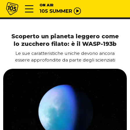
Vai al contenuto
Radio 105
ON AIR
105 SUMMER
Scoperto un pianeta leggero come
lo zucchero filato: è il WASP-193b
Le sue caratteristiche uniche devono ancora
essere approfondite da parte degli scienziati