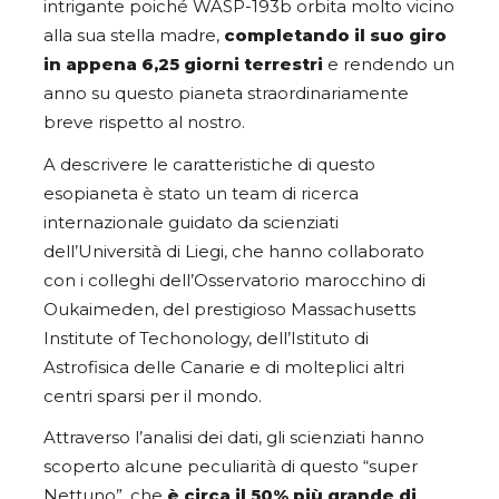
intrigante poiché WASP-193b orbita molto vicino
alla sua stella madre,
completando il suo giro
in appena 6,25 giorni terrestri
e rendendo un
anno su questo pianeta straordinariamente
breve rispetto al nostro.
A descrivere le caratteristiche di questo
esopianeta è stato un team di ricerca
internazionale guidato da scienziati
dell’Università di Liegi, che hanno collaborato
con i colleghi dell’Osservatorio marocchino di
Oukaimeden, del prestigioso Massachusetts
Institute of Techonology, dell’Istituto di
Astrofisica delle Canarie e di molteplici altri
centri sparsi per il mondo.
Attraverso l’analisi dei dati, gli scienziati hanno
scoperto alcune peculiarità di questo “super
Nettuno”, che
è circa il 50% più grande di