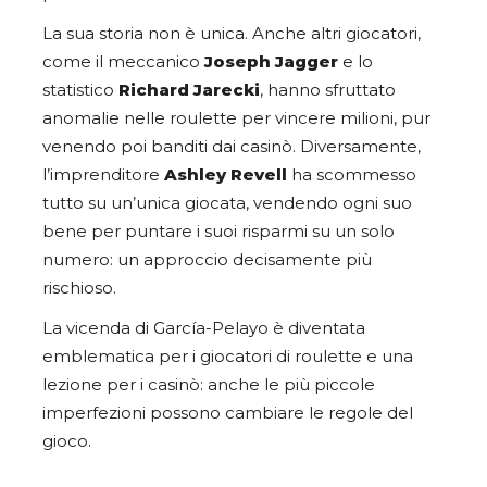
La sua storia non è unica. Anche altri giocatori,
come il meccanico
Joseph Jagger
e lo
statistico
Richard Jarecki
, hanno sfruttato
anomalie nelle roulette per vincere milioni, pur
venendo poi banditi dai casinò. Diversamente,
l’imprenditore
Ashley Revell
ha scommesso
tutto su un’unica giocata, vendendo ogni suo
bene per puntare i suoi risparmi su un solo
numero: un approccio decisamente più
rischioso.
La vicenda di García-Pelayo è diventata
emblematica per i giocatori di roulette e una
lezione per i casinò: anche le più piccole
imperfezioni possono cambiare le regole del
gioco.