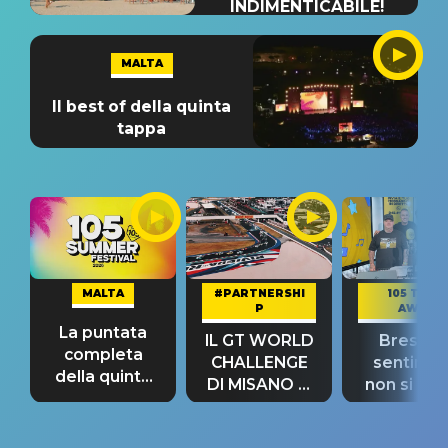
INDIMENTICABILE!
MALTA
Il best of della quinta
tappa
MALTA
#PARTNERSHI
105 TAKE
P
AWAY
La puntata
IL GT WORLD
Bresh: "I
completa
CHALLENGE
sentime
della quinta
DI MISANO si
non si pr
tappa
riconferma
fino alla n
un GRANDE
prima"