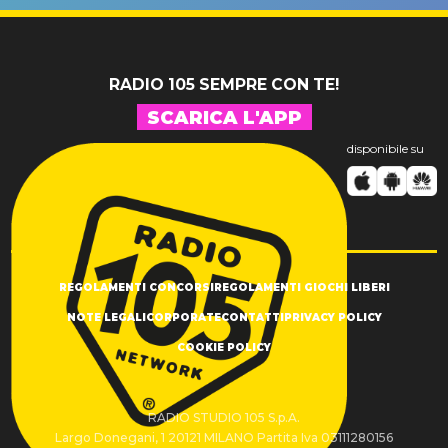
SUCCESSO!
RADIO 105 SEMPRE CON TE!
SCARICA L'APP
disponibile su
REGOLAMENTI CONCORSI
REGOLAMENTI GIOCHI LIBERI
NOTE LEGALI
CORPORATE
CONTATTI
PRIVACY POLICY
COOKIE POLICY
RADIO STUDIO 105 S.p.A.
Largo Donegani, 1 20121 MILANO Partita Iva 03111280156