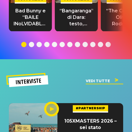
Bad Bunny e
“Bangaranga”
“The Cure”
“BAILE
di Dara:
Olivia
INoLVIDABLE”:
testo,
Rodrigo
testo,
traduzione e
testo,
traduzione e
significato
traduzion
significato
del singolo
significa
INTERVISTE
VEDI TUTTE
#PARTNERSHIP
105XMASTERS 2026 –
sei stato