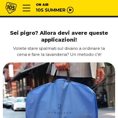
Vai al contenuto
Radio 105
ON AIR
105 SUMMER
Sei pigro? Allora devi avere queste
applicazioni!
Volete stare spalmati sul divano a ordinare la
cena e fare la lavanderia? Un metodo c'è!