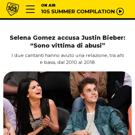
Vai al contenuto
Radio 105
ON AIR
105 SUMMER COMPILATION
Selena Gomez accusa Justin Bieber:
“Sono vittima di abusi”
I due cantanti hanno avuto una relazione, tra alti
e bassi, dal 2010 al 2018.