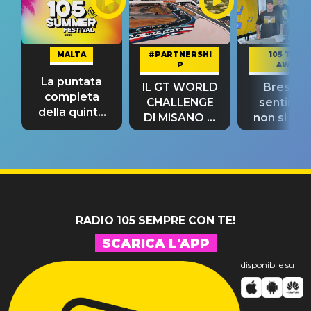
MALTA
#PARTNERSHI
105 TAKE
P
AWAY
La puntata
IL GT WORLD
Bresh: "I
completa
CHALLENGE
sentime
della quinta
DI MISANO si
non si pr
tappa
riconferma
fino alla n
un GRANDE
prima"
SUCCESSO!
RADIO 105 SEMPRE CON TE!
SCARICA L'APP
disponibile su