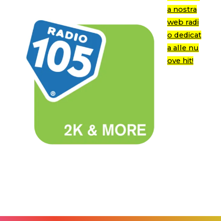
a nostra
web radi
o dedicat
a alle nu
ove hit!