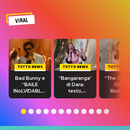
VIRAL
TUTTO NEWS
TUTTO NEWS
TUTTO NE
Bad Bunny e
“Bangaranga”
“The Cure”
“BAILE
di Dara:
Olivia
INoLVIDABLE”:
testo,
Rodrigo
testo,
traduzione e
testo,
traduzione e
significato
traduzion
significato
del singolo
significa