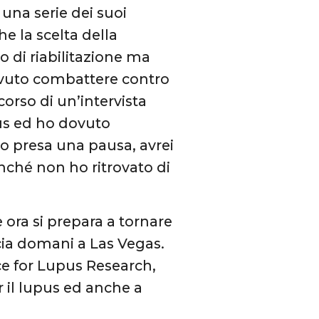
una serie dei suoi
he la scelta della
 di riabilitazione ma
dovuto combattere contro
orso di un’intervista
pus ed ho dovuto
no presa una pausa, avrei
inché non ho ritrovato di
 ora si prepara a tornare
cia domani a Las Vegas.
nce for Lupus Research,
r il lupus ed anche a