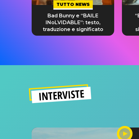
TUTTO NEWS
Bad Bunny e “BAILE
“
INoLVIDABLE”: testo,
traduzione e significato
s
INTERVISTE