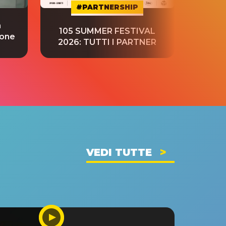
#PARTNERSHIP
a
“S
105 SUMMER FESTIVAL
ione
tradu
2026: TUTTI I PARTNER
VEDI TUTTE