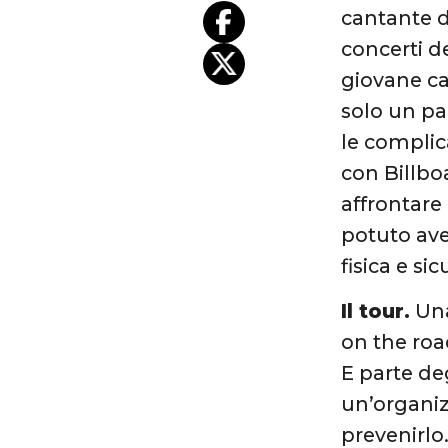
cantante d
concerti de
giovane ca
solo un pa
le complic
con Billbo
affrontare
potuto ave
fisica e si
Il tour.
Una
on the roa
E parte de
un’organiz
prevenirlo