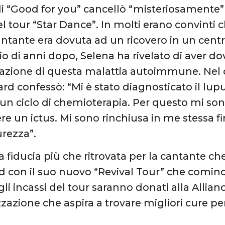
i “Good for you” cancellò “misteriosamente” 
l tour “Star Dance”. In molti erano convinti c
ntante era dovuta ad un ricovero in un centro
io di anni dopo, Selena ha rivelato di aver 
azione di questa malattia autoimmune. Nel c
ard confessò: “Mi è stato diagnosticato il lu
 un ciclo di chemioterapia. Per questo mi so
re un ictus. Mi sono rinchiusa in me stessa f
curezza”.
 fiducia più che ritrovata per la cantante che
d con il suo nuovo “Revival Tour” che comin
gli incassi del tour saranno donati alla Allia
zazione che aspira a trovare migliori cure pe
.