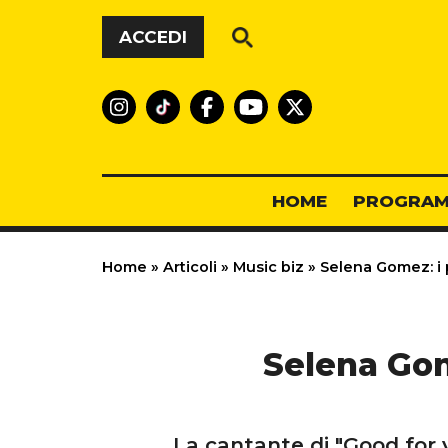
Vai al contenuto
ACCEDI
HOME
PROGRAM
Home
»
Articoli
»
Music biz
»
Selena Gomez: i pr
Selena Gome
La cantante di "Good for y