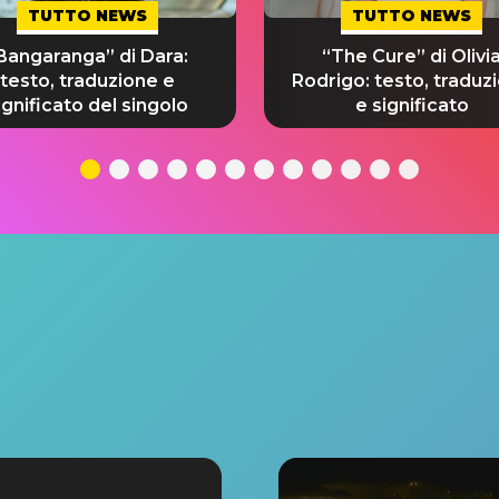
TUTTO NEWS
TUTTO NEWS
Bangaranga” di Dara:
“The Cure” di Olivi
testo, traduzione e
Rodrigo: testo, traduz
ignificato del singolo
e significato