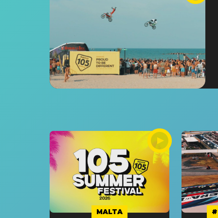
MALTA
#