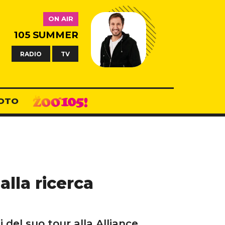
ON AIR
105 SUMMER
RADIO
TV
OTO
alla ricerca
 del suo tour alla Alliance