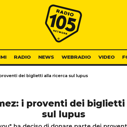
Radio 105
MI
RADIO
NEWS
WEBRADIO
VIDEO
F
oventi dei biglietti alla ricerca sul lupus
z: i proventi dei biglietti 
sul lupus
ou" ha deciso di donare parte dei proventi