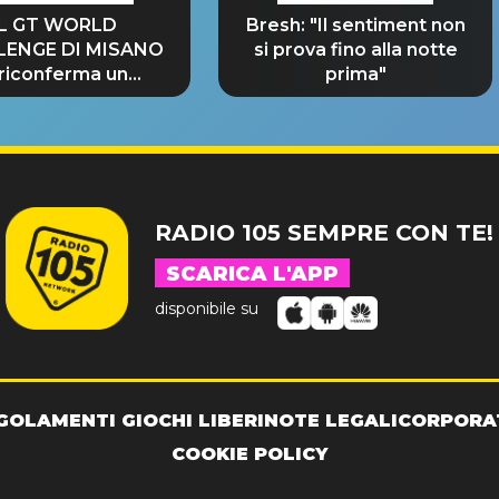
IL GT WORLD
Bresh: "Il sentiment non
LENGE DI MISANO
si prova fino alla notte
 riconferma un
prima"
NDE SUCCESSO!
RADIO 105 SEMPRE CON TE!
SCARICA L'APP
disponibile su
GOLAMENTI GIOCHI LIBERI
NOTE LEGALI
CORPORA
COOKIE POLICY