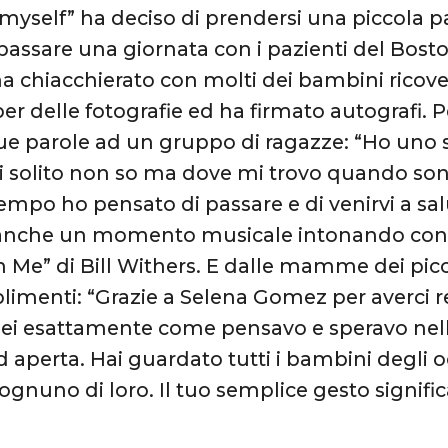
myself” ha deciso di prendersi una piccola p
 passare una giornata con i pazienti del Bosto
a chiacchierato con molti dei bambini ricovera
er delle fotografie ed ha firmato autografi.
ue parole ad un gruppo di ragazze: “Ho uno 
 solito non so ma dove mi trovo quando sono
tempo ho pensato di passare e di venirvi a salu
anche un momento musicale intonando con 
n Me” di Bill Withers. E dalle mamme dei picco
limenti: “Grazie a Selena Gomez per averci r
Sei esattamente come pensavo e speravo nel
 aperta. Hai guardato tutti i bambini degli 
gnuno di loro. Il tuo semplice gesto signific