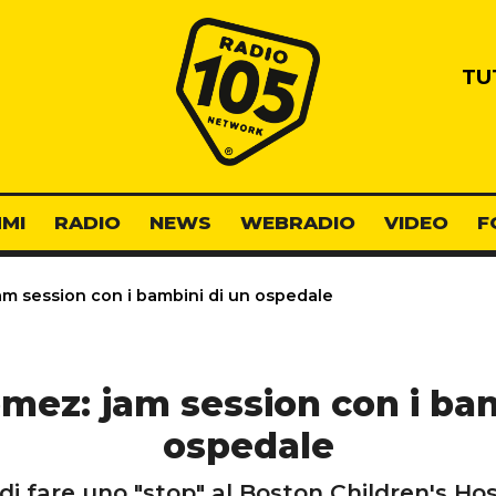
Radio 105
TU
MI
RADIO
NEWS
WEBRADIO
VIDEO
F
m session con i bambini di un ospedale
mez: jam session con i bam
ospedale
i fare uno "stop" al Boston Children's Hosp