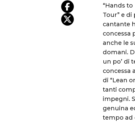
“Hands to 
Tour” e di
cantante h
concessa p
anche le s
domani. Di
un po’ di 
concessa 
di “Lean o
tanti comp
impegni. 
genuina ed
tempo ad o