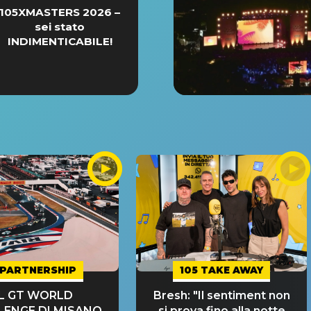
105XMASTERS 2026 –
sei stato
INDIMENTICABILE!
PARTNERSHIP
105 TAKE AWAY
IL GT WORLD
Bresh: "Il sentiment non
LENGE DI MISANO
si prova fino alla notte