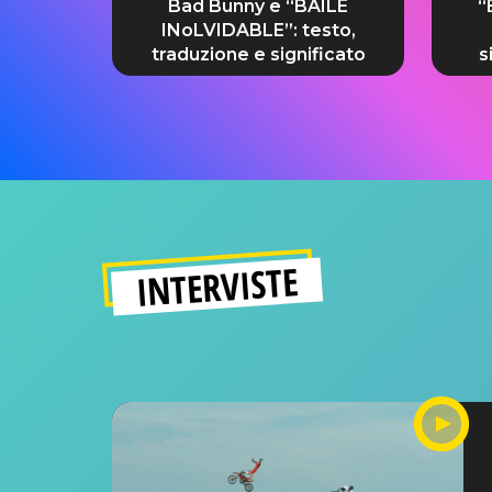
Bad Bunny e “BAILE
“
INoLVIDABLE”: testo,
traduzione e significato
s
INTERVISTE