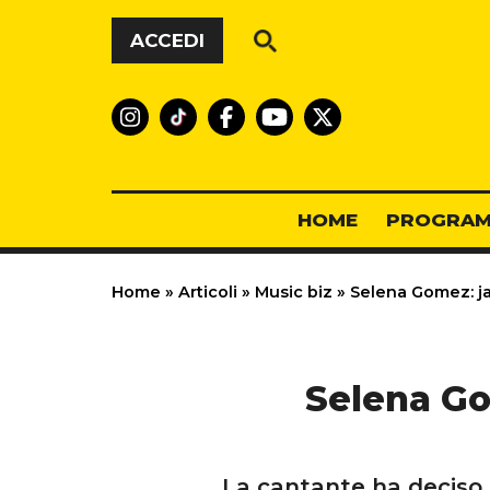
Vai al contenuto
ACCEDI
HOME
PROGRAM
Home
»
Articoli
»
Music biz
»
Selena Gomez: ja
Selena Go
La cantante ha deciso d