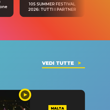
a
“S
105 SUMMER FESTIVAL
ione
tradu
2026: TUTTI I PARTNER
VEDI TUTTE
MALTA