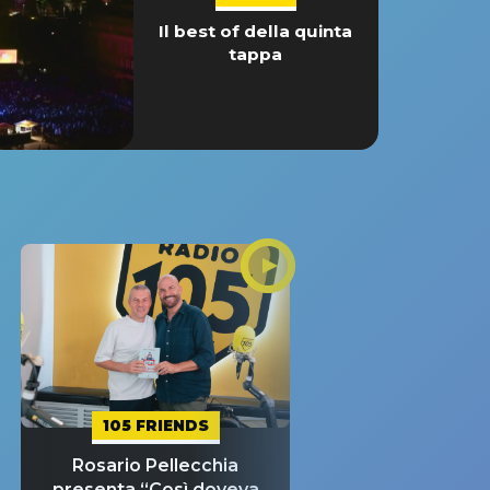
Il best of della quinta
tappa
105 FRIENDS
Rosario Pellecchia
presenta “Così doveva