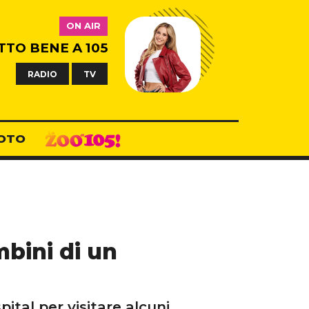
ON AIR
TTO BENE A 105
RADIO
TV
OTO
bini di un
ital per visitare alcuni