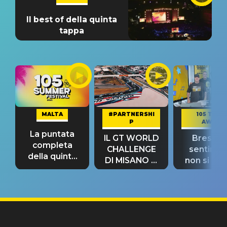
Il best of della quinta
tappa
MALTA
#PARTNERSHI
105 TAKE
P
AWAY
La puntata
IL GT WORLD
Bresh: "I
completa
CHALLENGE
sentime
della quinta
DI MISANO si
non si pr
tappa
riconferma
fino alla n
un GRANDE
prima"
SUCCESSO!