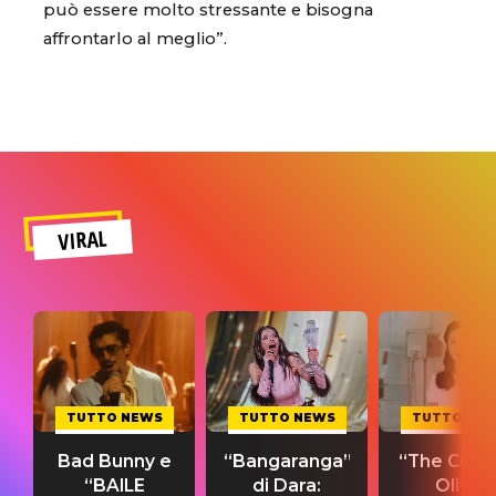
può essere molto stressante e bisogna
affrontarlo al meglio”.
VIRAL
TUTTO NEWS
TUTTO NEWS
TUTTO NE
Bad Bunny e
“Bangaranga”
“The Cure”
“BAILE
di Dara:
Olivia