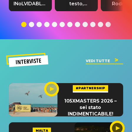
INoLVIDABLE”:
testo,
Rodrigo
testo,
traduzione e
testo,
traduzione e
significato
traduzion
significato
del singolo
significa
INTERVISTE
VEDI TUTTE
#PARTNERSHIP
105XMASTERS 2026 –
sei stato
INDIMENTICABILE!
MALTA