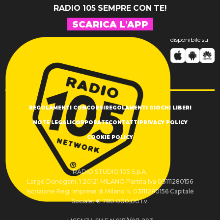
RADIO 105 SEMPRE CON TE!
SCARICA L'APP
disponibile su
REGOLAMENTI CONCORSI
REGOLAMENTI GIOCHI LIBERI
NOTE LEGALI
CORPORATE
CONTATTI
PRIVACY POLICY
COOKIE POLICY
RADIO STUDIO 105 S.p.A.
Largo Donegani, 1 20121 MILANO Partita Iva 03111280156
Iscrizione Reg. Imprese di Milano n. 03111280156 Capitale
Sociale: € 780.000,00 i.v.