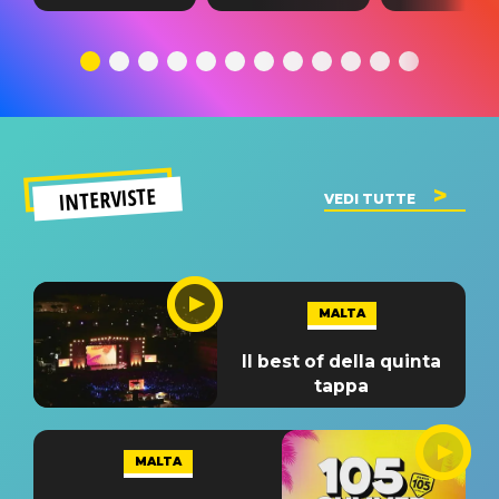
testo,
traduzione e
testo,
traduzione e
significato
traduzion
significato
del singolo
significa
INTERVISTE
VEDI TUTTE
MALTA
Il best of della quinta
tappa
MALTA