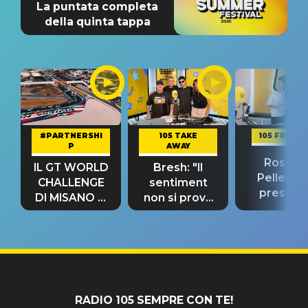
La puntata completa
della quinta tappa
#PARTNERSHI
105 TAKE
105 FRIEND
P
AWAY
Rosario
IL GT WORLD
Bresh: "Il
Pellecch
CHALLENGE
sentiment
present
DI MISANO si
non si prova
“Così dov
riconferma
fino alla notte
andare
un GRANDE
prima"
SUCCESSO!
RADIO 105 SEMPRE CON TE!