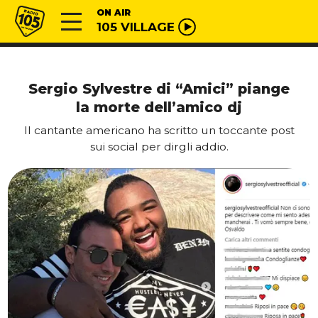
Vai al contenuto
Radio 105
ON AIR
105 VILLAGE
Sergio Sylvestre di “Amici” piange
la morte dell’amico dj
Il cantante americano ha scritto un toccante post
sui social per dirgli addio.