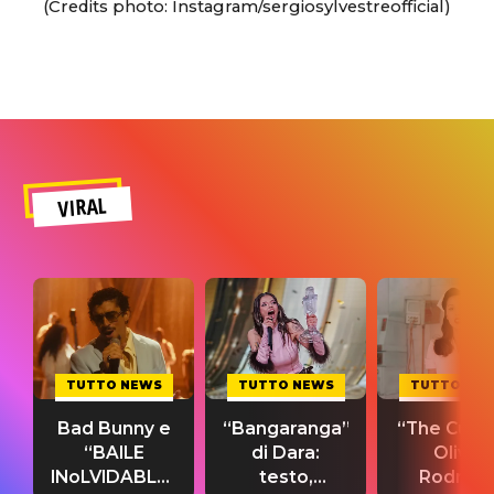
(Credits photo: Instagram/sergiosylvestreofficial)
VIRAL
TUTTO NEWS
TUTTO NEWS
TUTTO NE
Bad Bunny e
“Bangaranga”
“The Cure”
“BAILE
di Dara:
Olivia
INoLVIDABLE”:
testo,
Rodrigo