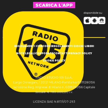
SCARICA L'APP
disponibile su
REGOLAMENTI CONCORSI
REGOLAMENTI GIOCHI LIBERI
NOTE LEGALI
CORPORATE
CONTATTI
PRIVACY POLICY
COOKIE POLICY
RADIO STUDIO 105 S.p.A.
Largo Donegani, 1 20121 MILANO Partita Iva 03111280156
Iscrizione Reg. Imprese di Milano n. 03111280156 Capitale
Sociale: € 780.000,00 i.v.
LICENZA SIAE N.817/I/07-293