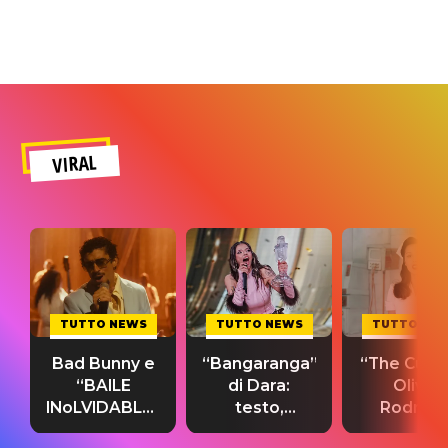
VIRAL
TUTTO NEWS
TUTTO NEWS
TUTTO NE
Bad Bunny e
“Bangaranga”
“The Cure”
“BAILE
di Dara:
Olivia
INoLVIDABLE”:
testo,
Rodrigo
testo,
traduzione e
testo,