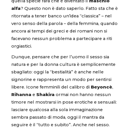
quella specie rara che è diventato il
maschio
alfa
? Questo non è dato saperlo. Fatto sta che è
ritornata a tener banco un’idea “classica” – nel
vero senso della parola – della femmina, quando
ancora ai tempi dei greci e dei romani non si
facevano nessun problema a partecipare a riti
orgiastici.
Dunque, pensare che per l’uomo il sesso sia
natura e per la donna cultura è semplicemente
sbagliato: oggi la “bestialità” è anche nelle
signorine e rappresenta un modo per sentirsi
libere. Icone femminili del calibro di
Beyoncè
,
Rihanna
e
Shakira
ormai non hanno nessun
timore nel mostrarsi in pose erotiche e sensuali:
lasciare qualcosa alla sola immaginazione
sembra passato di moda, oggi il mantra da
seguire è il “tutto e subito”. Anche nel sesso.