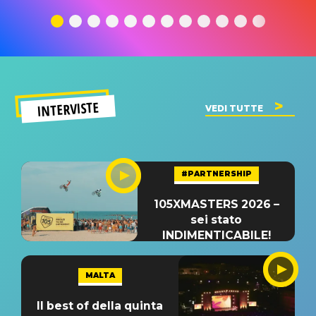
traduzione e
significato
traduzion
significato
del singolo
significa
INTERVISTE
VEDI TUTTE
#PARTNERSHIP
105XMASTERS 2026 –
sei stato
INDIMENTICABILE!
MALTA
Il best of della quinta