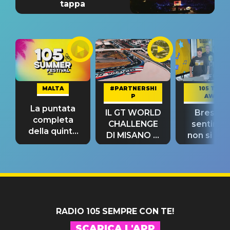
tappa
MALTA
#PARTNERSHI
105 TAKE
P
AWAY
La puntata
IL GT WORLD
Bresh: "I
completa
CHALLENGE
sentime
della quinta
DI MISANO si
non si pr
tappa
riconferma
fino alla n
un GRANDE
prima"
SUCCESSO!
RADIO 105 SEMPRE CON TE!
SCARICA L'APP