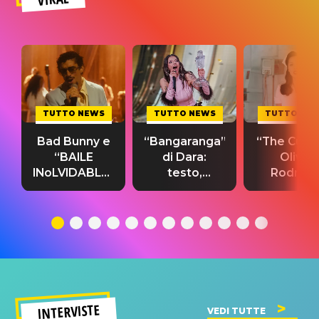
TUTTO NEWS
TUTTO NEWS
TUTTO NE
Bad Bunny e
“Bangaranga”
“The Cure”
“BAILE
di Dara:
Olivia
INoLVIDABLE”:
testo,
Rodrigo
testo,
traduzione e
testo,
traduzione e
significato
traduzion
significato
del singolo
significa
INTERVISTE
VEDI TUTTE