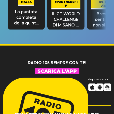
MALTA
#PARTNERSHI
105 TAKE
P
AWAY
La puntata
IL GT WORLD
Bresh: "I
completa
CHALLENGE
sentime
della quinta
DI MISANO si
non si pr
tappa
riconferma
fino alla n
un GRANDE
prima"
SUCCESSO!
RADIO 105 SEMPRE CON TE!
SCARICA L'APP
disponibile su