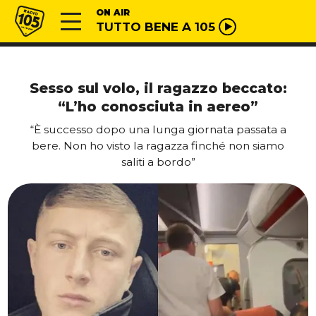
Vai al contenuto
Radio 105
ON AIR
TUTTO BENE A 105
Sesso sul volo, il ragazzo beccato:
“L’ho conosciuta in aereo”
“È successo dopo una lunga giornata passata a
bere. Non ho visto la ragazza finché non siamo
saliti a bordo”